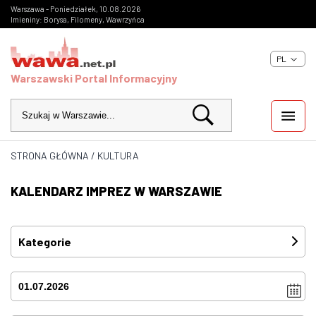
Warszawa - Poniedziałek, 10.08.2026
Imieniny: Borysa, Filomeny, Wawrzyńca
PL
Warszawski Portal Informacyjny
STRONA GŁÓWNA
/
KULTURA
WIADOMOŚCI
KALENDARZ IMPREZ W WARSZAWIE
INWESTYCJE
IMPREZY
Kategorie
Festiwale
(0)
KULTURA
Imprezy
(0)
ZDJĘCIA