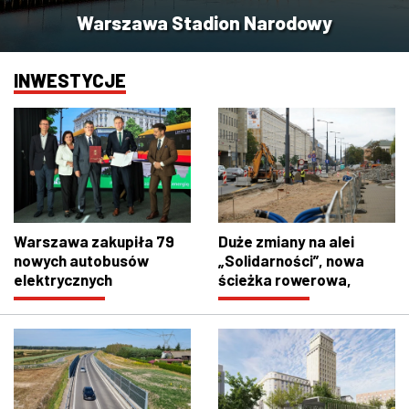
Warszawa Stadion Narodowy
INWESTYCJE
Warszawa zakupiła 79
Duże zmiany na alei
nowych autobusów
„Solidarności”, nowa
elektrycznych
ścieżka rowerowa,
przemieszczone
przystanki i zmiany w
ruchu drogowym