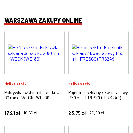
WARSZAWA ZAKUPY ONLINE
Helios szkło
Helios szkło
Pokrywka szklana do słoików
Pojemnik szklany / kwadratowy
80 mm - WECK (WE-80)
1150 ml - FRESCO (FRS249)
17,21
zł
23,75
zł
19,56
zł
26,99
zł