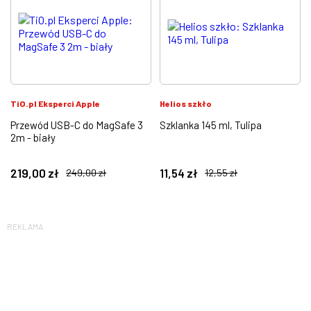
TiO.pl Eksperci Apple
Helios szkło
Przewód USB-C do MagSafe 3
Szklanka 145 ml, Tulipa
2m - biały
219,00
zł
11,54
zł
249,00
zł
12,55
zł
REKLAMA