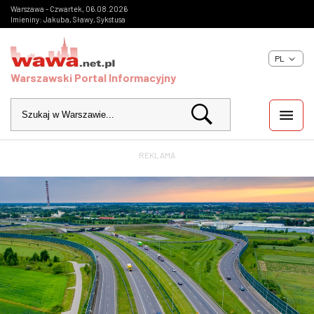
Warszawa - Czwartek, 06.08.2026
Imieniny: Jakuba, Sławy, Sykstusa
PL
Warszawski Portal Informacyjny
REKLAMA
WIADOMOŚCI
INWESTYCJE
IMPREZY
KULTURA
ZDJĘCIA