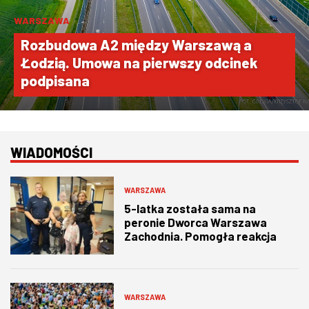
WARSZAWA
W WARSZAWIE
Rozbudowa A2 między Warszawą a
Łodzią. Umowa na pierwszy odcinek
MARKETPLACE
podpisana
WIADOMOŚCI
WARSZAWA
5-latka została sama na
peronie Dworca Warszawa
Zachodnia. Pomogła reakcja
świadka i policjantów
WARSZAWA