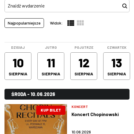
Koncerty
(490)
Pokazy filmowe
(0)
W WARSZAWIE
Najpopularniejsze
Widok:
Spektakle
(746)
MARKETPLACE
Spotkanie
(0)
Stand-up
(96)
DZISIAJ
JUTRO
POJUTRZE
CZWARTEK
Warsztaty
(0)
10
11
12
13
Wystawa
(0)
SIERPNIA
SIERPNIA
SIERPNIA
SIERPNIA
Wszystkie kategorie
(1332)
ŚRODA - 10.06.2026
KONCERT
KUP BILET
Koncert Chopinowski
10.06.2026