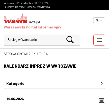
Warszawa - Poniedziałek, 10.08.2026
Imieniny: Borysa, Filomeny, Wawrzyńca
PL
Warszawski Portal Informacyjny
STRONA GŁÓWNA
/
KULTURA
WIADOMOŚCI
KALENDARZ IMPREZ W WARSZAWIE
INWESTYCJE
IMPREZY
Kategorie
Festiwale
(0)
KULTURA
Imprezy
(0)
ZDJĘCIA