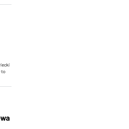
iecki
 to
owa