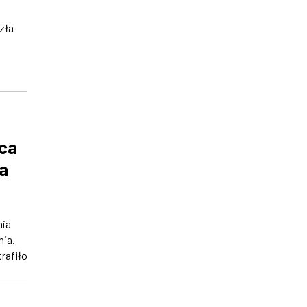
zła
rca
a
nia
ia.
trafiło