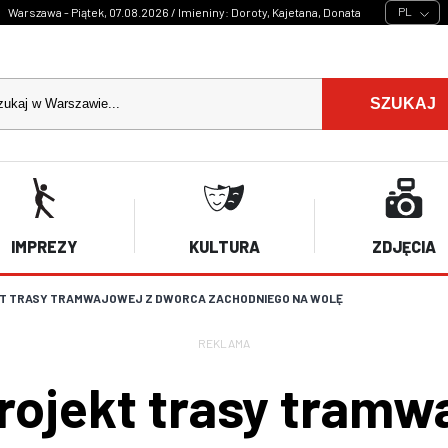
PL
Warszawa - Piątek, 07.08.2026 / Imieniny: Doroty, Kajetana, Donata
SZUKAJ
IMPREZY
KULTURA
ZDJĘCIA
T TRASY TRAMWAJOWEJ Z DWORCA ZACHODNIEGO NA WOLĘ
REKLAMA
rojekt trasy tramw