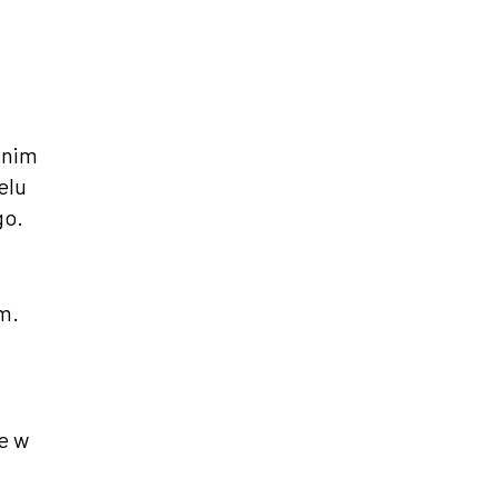
dnim
elu
go.
m.
e w