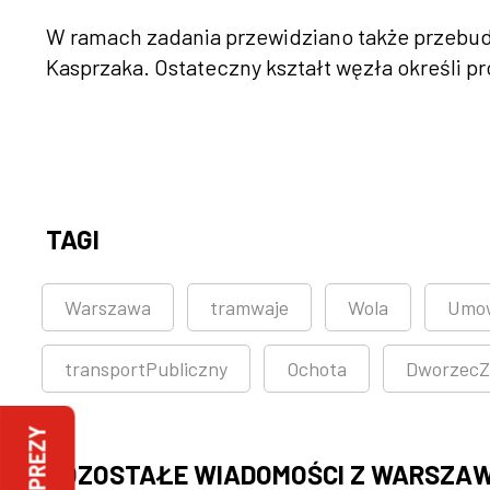
W ramach zadania przewidziano także przebudo
Kasprzaka. Ostateczny kształt węzła określi p
TAGI
Warszawa
tramwaje
Wola
Umo
transportPubliczny
Ochota
DworzecZ
IMPREZY
POZOSTAŁE WIADOMOŚCI Z WARSZA