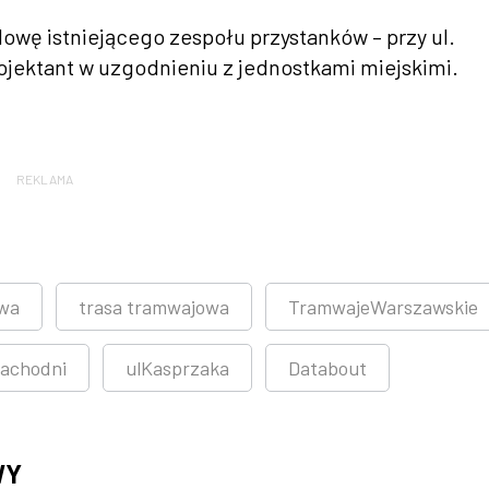
wę istniejącego zespołu przystanków – przy ul.
rojektant w uzgodnieniu z jednostkami miejskimi.
REKLAMA
wa
trasa tramwajowa
TramwajeWarszawskie
achodni
ulKasprzaka
Databout
WY