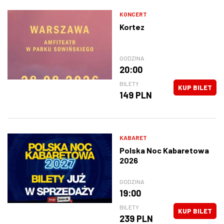
KONCERT
Kortez
GODZINA
20:00
BILETY
KUP BILET
149 PLN
KABARET
Polska Noc Kabaretowa
2026
GODZINA
19:00
BILETY
KUP BILET
239 PLN