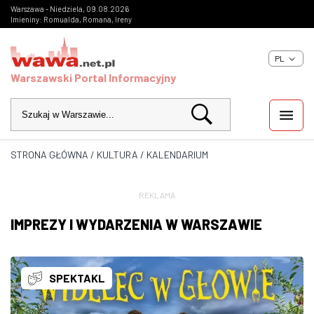
Warszawa - Niedziela, 09.08.2026
Imieniny: Romualda, Romana, Ireny
PL
Warszawski Portal Informacyjny
STRONA GŁÓWNA
/
KULTURA
/
KALENDARIUM
WIADOMOŚCI
INWESTYCJE
REKLAMA
IMPREZY I WYDARZENIA W WARSZAWIE
IMPREZY
KULTURA
SPEKTAKL
ZDJĘCIA