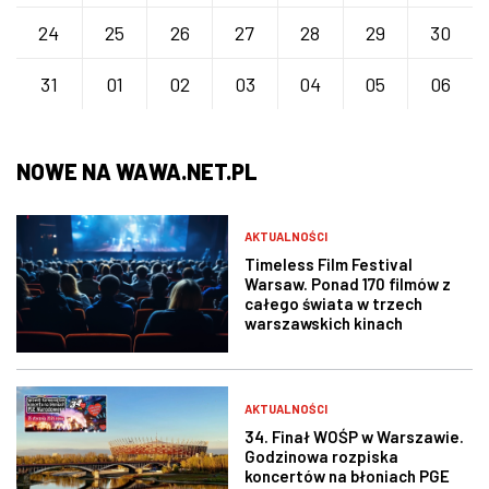
24
25
26
27
28
29
30
31
01
02
03
04
05
06
NOWE NA WAWA.NET.PL
AKTUALNOŚCI
Timeless Film Festival
Warsaw. Ponad 170 filmów z
całego świata w trzech
warszawskich kinach
AKTUALNOŚCI
34. Finał WOŚP w Warszawie.
Godzinowa rozpiska
koncertów na błoniach PGE