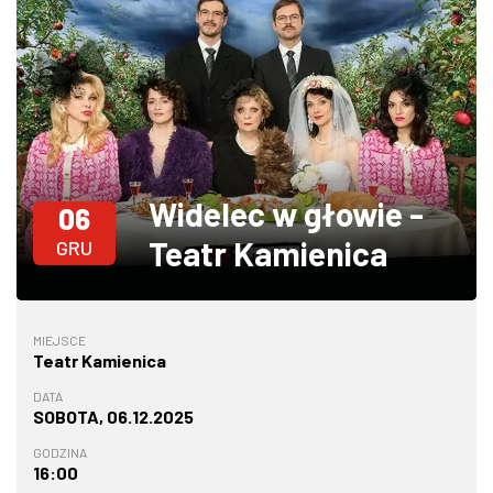
W WARSZAWIE
MARKETPLACE
Widelec w głowie -
06
Teatr Kamienica
GRU
MIEJSCE
Teatr Kamienica
DATA
SOBOTA, 06.12.2025
GODZINA
16:00