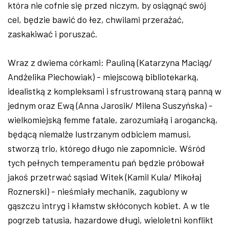
która nie cofnie się przed niczym, by osiągnąć swój
cel, będzie bawić do łez, chwilami przerażać,
zaskakiwać i poruszać.
Wraz z dwiema córkami: Pauliną (Katarzyna Maciąg/
Andżelika Piechowiak) - miejscową bibliotekarką,
idealistką z kompleksami i sfrustrowaną starą panną w
jednym oraz Ewą (Anna Jarosik/ Milena Suszyńska) -
wielkomiejską femme fatale, zarozumiałą i arogancką,
będącą niemalże lustrzanym odbiciem mamusi,
stworzą trio, którego długo nie zapomnicie. Wśród
tych pełnych temperamentu pań będzie próbował
jakoś przetrwać sąsiad Witek (Kamil Kula/ Mikołaj
Roznerski) - nieśmiały mechanik, zagubiony w
gąszczu intryg i kłamstw skłóconych kobiet. A w tle
pogrzeb tatusia, hazardowe długi, wieloletni konflikt