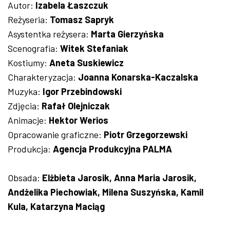
Autor:
Izabela Łaszczuk
Reżyseria:
Tomasz Sapryk
Asystentka reżysera:
Marta Gierzyńska
Scenografia:
Witek Stefaniak
Kostiumy:
Aneta Suskiewicz
Charakteryzacja:
Joanna Konarska-Kaczalska
Muzyka:
Igor Przebindowski
Zdjęcia:
Rafał Olejniczak
Animacje:
Hektor Werios
Opracowanie graficzne:
Piotr Grzegorzewski
Produkcja:
Agencja Produkcyjna PALMA
Obsada:
Elżbieta Jarosik, Anna Maria Jarosik,
Andżelika Piechowiak, Milena Suszyńska, Kamil
Kula, Katarzyna Maciąg