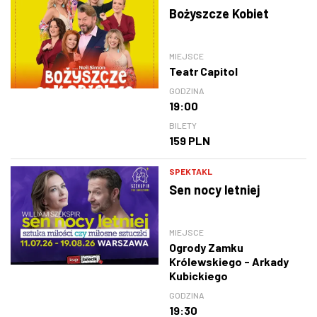
Bożyszcze Kobiet
MIEJSCE
Teatr Capitol
GODZINA
19:00
BILETY
159 PLN
SPEKTAKL
Sen nocy letniej
MIEJSCE
Ogrody Zamku
Królewskiego - Arkady
Kubickiego
GODZINA
19:30