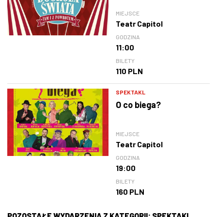
powrotem
MIEJSCE
Teatr Capitol
GODZINA
11:00
BILETY
110 PLN
SPEKTAKL
O co biega?
MIEJSCE
Teatr Capitol
GODZINA
19:00
BILETY
160 PLN
POZOSTAŁE WYDARZENIA Z KATEGORII: SPEKTAKL