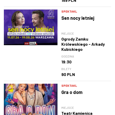
159 PLN
SPEKTAKL
Sen nocy letniej
MIEJSCE
Ogrody Zamku
Królewskiego - Arkady
Kubickiego
GODZINA
19:30
BILETY
90 PLN
SPEKTAKL
Gra o dom
MIEJSCE
Teatr Kamienica