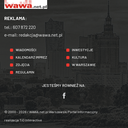
REKLAMA:
tel.:
607 872 220
e-mail:
redakcja@wawa.net.pl
WIADOMOŚCI
INWESTYCJE
KALENDARZ IMPREZ
KULTURA
ZDJĘCIA
W WARSZAWIE
REGULAMIN
JESTEŚMY RÓWNIEŻ NA:
© 2000 - 2026 / WAWA.net.pl Warszawski Portal Informacyjny
realizacja
TiO Interactive