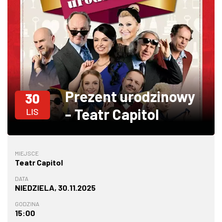
W WARSZAWIE
MARKETPLACE
Prezent urodzinowy
30
- Teatr Capitol
LIS
MIEJSCE
Teatr Capitol
DATA
NIEDZIELA, 30.11.2025
GODZINA
15:00