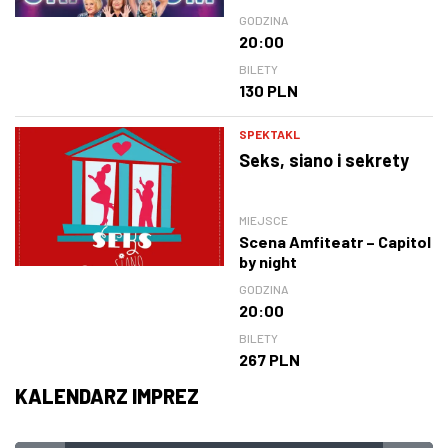
GODZINA
20:00
BILETY
130 PLN
SPEKTAKL
Seks, siano i sekrety
MIEJSCE
Scena Amfiteatr – Capitol
by night
GODZINA
20:00
BILETY
267 PLN
KALENDARZ IMPREZ