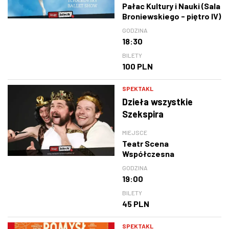
Pałac Kultury i Nauki (Sala
Broniewskiego - piętro IV)
GODZINA
18:30
BILETY
100 PLN
SPEKTAKL
Dzieła wszystkie
Szekspira
MIEJSCE
Teatr Scena
Współczesna
GODZINA
19:00
BILETY
45 PLN
SPEKTAKL