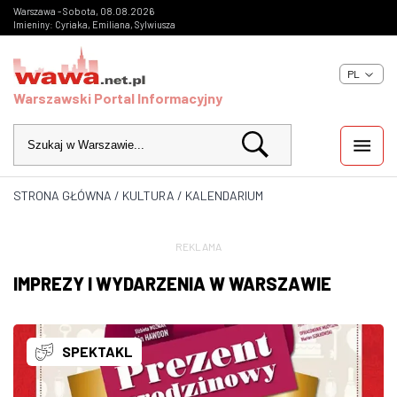
Warszawa - Sobota, 08.08.2026
Imieniny: Cyriaka, Emiliana, Sylwiusza
PL
Warszawski Portal Informacyjny
STRONA GŁÓWNA
/
KULTURA
/
KALENDARIUM
WIADOMOŚCI
INWESTYCJE
REKLAMA
IMPREZY I WYDARZENIA W WARSZAWIE
IMPREZY
KULTURA
SPEKTAKL
ZDJĘCIA