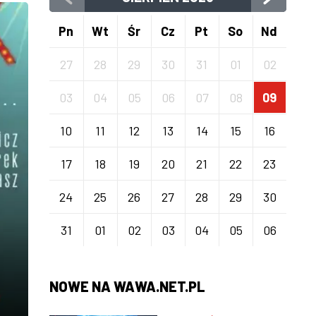
Pn
Wt
Śr
Cz
Pt
So
Nd
27
28
29
30
31
01
02
03
04
05
06
07
08
09
10
11
12
13
14
15
16
17
18
19
20
21
22
23
24
25
26
27
28
29
30
31
01
02
03
04
05
06
NOWE NA WAWA.NET.PL