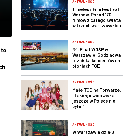
AKTUALNOŚCI
Timeless Film Festival
Warsaw. Ponad 170
filmów z całego świata
w trzech warszawskich
kinach
AKTUALNOŚCI
34. Finał WOŚP w
 to
Warszawie. Godzinowa
rozpiska koncertów na
błoniach PGE
ch
Narodowego
AKTUALNOŚCI
Małe TGD na Torwarze.
„Takiego widowiska
jeszcze w Polsce nie
było!”
AKTUALNOŚCI
W Warszawie działa