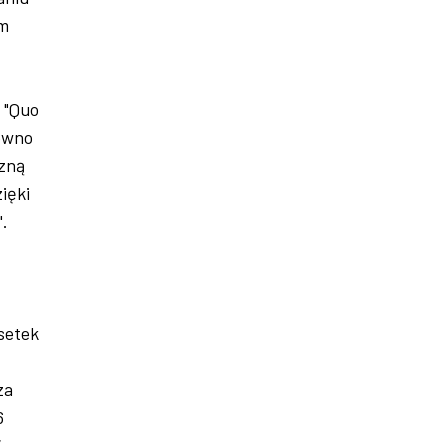
am
 "Quo
równo
czną
ięki
".
 setek
za
6
,