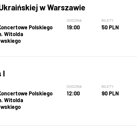
 Ukraińskiej w Warszawie
GODZINA
BILETY
Koncertowe Polskiego
19:00
50 PLN
m. Witolda
awskiego
 I
GODZINA
BILETY
Koncertowe Polskiego
12:00
90 PLN
m. Witolda
awskiego