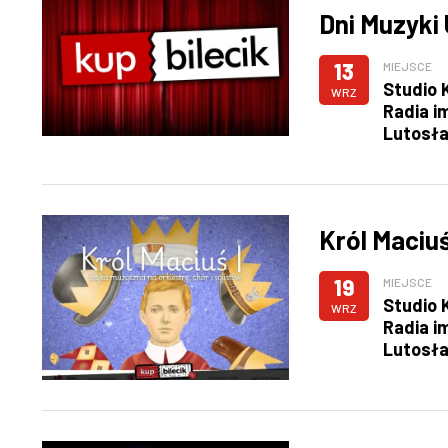
Dni Muzyki
13
MIEJSCE
Studio 
WRZ
Radia i
Lutosł
Król Maciuś
19
MIEJSCE
Studio 
WRZ
Radia i
Lutosł