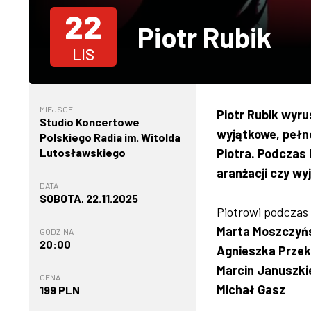
22
Piotr Rubik
LIS
MIEJSCE
Piotr Rubik wyru
Studio Koncertowe
wyjątkowe, pełne
Polskiego Radia im. Witolda
Lutosławskiego
Piotra. Podczas
aranżacji czy wy
DATA
SOBOTA, 22.11.2025
Piotrowi podczas 
Marta Moszczyń
GODZINA
20:00
Agnieszka Przek
Marcin Januszki
CENA
Michał Gasz
199 PLN