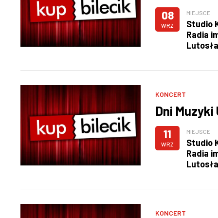
08
MIEJSCE
Studio 
WRZ
Radia i
Lutosł
KONCERT
Dni Muzyki
11
MIEJSCE
Studio 
WRZ
Radia i
Lutosł
KONCERT