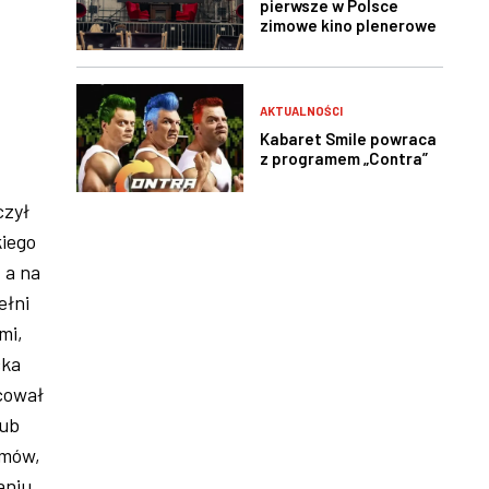
pierwsze w Polsce
zimowe kino plenerowe
AKTUALNOŚCI
Kabaret Smile powraca
z programem „Contra”
czył
kiego
 a na
ełni
mi,
cka
cował
lub
umów,
aniu