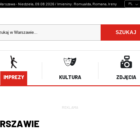
PL
Warszawa - Niedziela, 09.08.2026 / Imieniny: Romualda, Romana, Ireny
SZUKAJ
IMPREZY
KULTURA
ZDJĘCIA
REKLAMA
ARSZAWIE