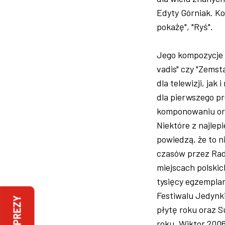
Edyty Górniak. K
pokażę", "Ryś".
Jego kompozycje p
vadis" czy "Zems
dla telewizji, ja
dla pierwszego pr
komponowaniu orat
Niektóre z najlep
powiedzą, że to n
czasów przez Radi
miejscach polskic
tysięcy egzemplar
Festiwalu Jedynk
IMPREZY
płytę roku oraz S
roku, Wiktor 2006