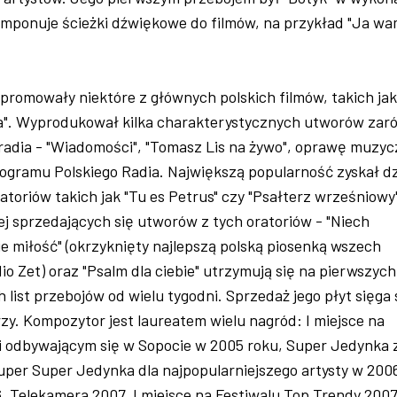
omponuje ścieżki dźwiękowe do filmów, na przykład "Ja w
romowały niektóre z głównych polskich filmów, takich jak
ta". Wyprodukował kilka charakterystycznych utworów za
k i radia - "Wiadomości", "Tomasz Lis na żywo", oprawę muzy
ogramu Polskiego Radia. Największą popularność zyskał dz
oriów takich jak "Tu es Petrus" czy "Psałterz wrześniowy
iej sprzedających się utworów z tych oratoriów - "Niech
ie miłość" (okrzyknięty najlepszą polską piosenką wszech
o Zet) oraz "Psalm dla ciebie" utrzymują się na pierwszych
h list przebojów od wielu tygodni. Sprzedaż jego płyt sięga
zy. Kompozytor jest laureatem wielu nagród: I miejsce na
i odbywającym się w Sopocie w 2005 roku, Super Jedynka 
uper Super Jedynka dla najpopularniejszego artysty w 200
, Telekamera 2007, I miejsce na Festiwalu Top Trendy 2007