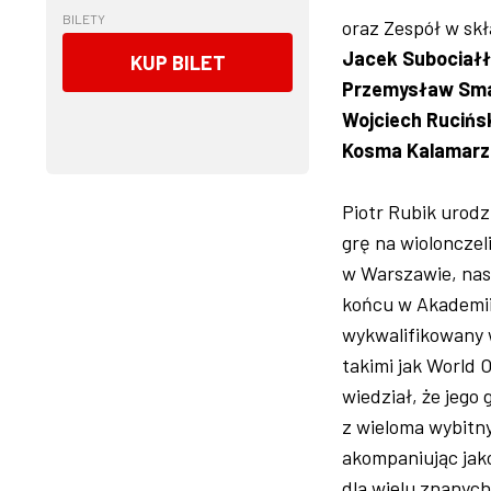
BILETY
oraz Zespół w skł
Jacek Subociał
KUP BILET
Przemysław Sm
Wojciech Rucińs
Kosma Kalamarz
Piotr Rubik urodz
grę na wiolonczel
w Warszawie, nas
końcu w Akademii
wykwalifikowany 
takimi jak World 
wiedział, że jeg
z wieloma wybitny
akompaniując jak
dla wielu znanyc