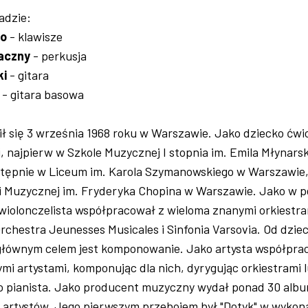
adzie:
ło
- klawisze
aczny
- perkusja
ki
- gitara
- gitara basowa
ił się 3 września 1968 roku w Warszawie. Jako dziecko ćwi
i, najpierw w Szkole Muzycznej I stopnia im. Emila Młynars
tępnie w Liceum im. Karola Szymanowskiego w Warszawie,
 Muzycznej im. Fryderyka Chopina w Warszawie. Jako w p
wiolonczelista współpracował z wieloma znanymi orkiestra
Orchestra Jeunesses Musicales i Sinfonia Varsovia. Od dzie
o głównym celem jest komponowanie. Jako artysta współpra
mi artystami, komponując dla nich, dyrygując orkiestrami 
o pianista. Jako producent muzyczny wydał ponad 30 alb
h artystów. Jego pierwszym przebojem był "Dotyk" w wykon