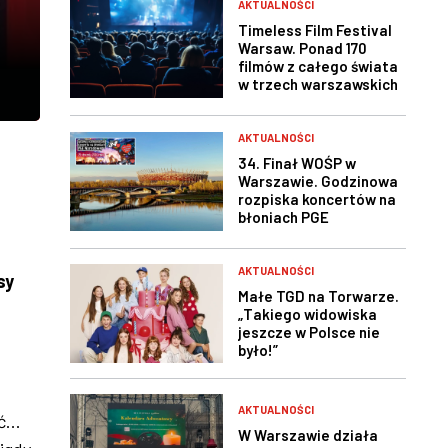
AKTUALNOŚCI
Timeless Film Festival
Warsaw. Ponad 170
filmów z całego świata
w trzech warszawskich
kinach
AKTUALNOŚCI
34. Finał WOŚP w
Warszawie. Godzinowa
rozpiska koncertów na
błoniach PGE
Narodowego
AKTUALNOŚCI
sy
Małe TGD na Torwarze.
„Takiego widowiska
jeszcze w Polsce nie
było!”
AKTUALNOŚCI
...
W Warszawie działa