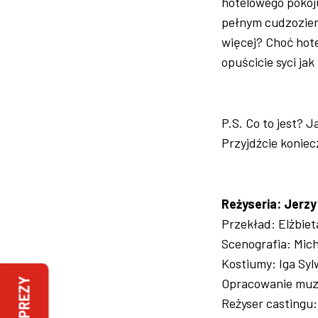
hotelowego pokoju
pełnym cudzoziem
więcej? Choć hot
opuścicie syci ja
P.S. Co to jest? J
Przyjdźcie koniec
Reżyseria: Jerz
Przekład: Elżbie
Scenografia: Mic
Kostiumy: Iga Sy
Opracowanie muz
IMPREZY
Reżyser castingu