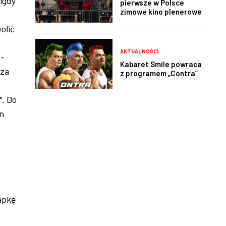
nigdy
pierwsze w Polsce
zimowe kino plenerowe
olić
AKTUALNOŚCI
 -
Kabaret Smile powraca
sza
z programem „Contra”
". Do
n
apkę