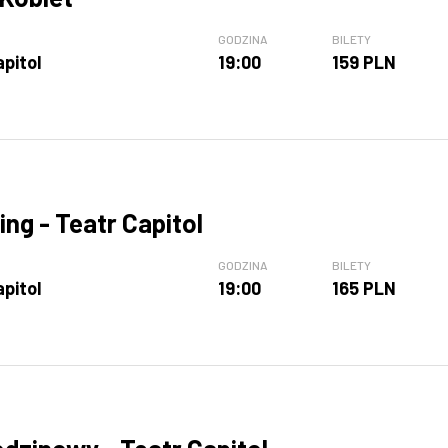
GODZINA
BILETY
apitol
19:00
159 PLN
ng - Teatr Capitol
GODZINA
BILETY
apitol
19:00
165 PLN