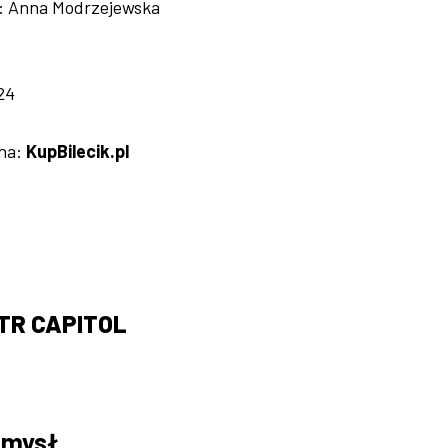
a: Anna Modrzejewska
24
 na:
KupBilecik.pl
TR CAPITOL
omysł