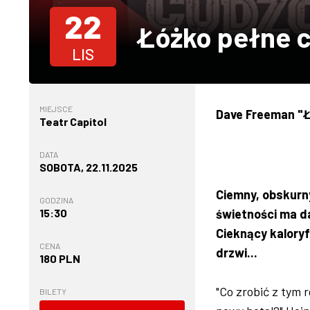
22
Łóżko pełne 
LIS
MIEJSCE
Dave Freeman "Ł
Teatr Capitol
DATA
SOBOTA, 22.11.2025
Ciemny, obskurny
GODZINA
15:30
świetności ma da
Cieknący kalory
CENA
drzwi...
180 PLN
"Co zrobić z tym 
BILETY