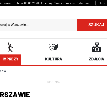
PL
arszawa - Sobota, 08.08.2026 / Imieniny: Cyriaka, Emiliana, Sylwiusza
SZUKAJ
IMPREZY
KULTURA
ZDJĘCIA
MCÓW
REKLAMA
ARSZAWIE