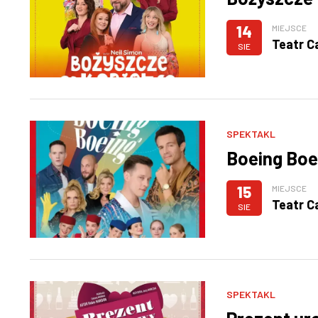
14
MIEJSCE
Teatr C
SIE
SPEKTAKL
Boeing Boei
15
MIEJSCE
Teatr C
SIE
SPEKTAKL