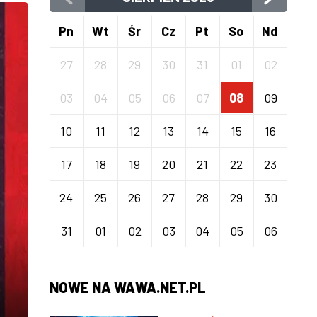
Pn
Wt
Śr
Cz
Pt
So
Nd
27
28
29
30
31
01
02
03
04
05
06
07
08
09
10
11
12
13
14
15
16
17
18
19
20
21
22
23
24
25
26
27
28
29
30
31
01
02
03
04
05
06
NOWE NA WAWA.NET.PL