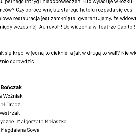
, pełnego intryg i niedopowiedzeń. Kto wyląduje w łóżku
ców? Czy oprócz wnętrz starego hotelu rozpada się coś
elowa restauracja jest zamknięta, gwarantujemy, że widow
k nigdy wcześniej. Au revoir! Do widzenia w Teatrze Capitol!
ak się kręci w jedną to cieknie, a jak w drugą to wali? Nie w
znie sprawdzić!
y Bończak
ta Woźniak
hał Dracz
lwestrzak
yczne: Małgorzata Małaszko
: Magdalena Sowa