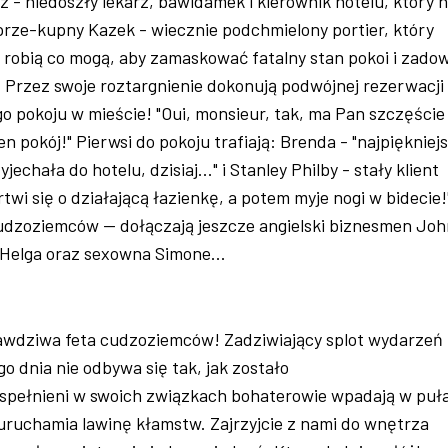
z - niedoszły lekarz, bawidamek i kierownik hotelu, który 
z prze-kupny Kazek - wiecznie podchmielony portier, który
; robią co mogą, aby zamaskować fatalny stan pokoi i zadow
 Przez swoje roztargnienie dokonują podwójnej rezerwacji
o pokoju w mieście! "Oui, monsieur, tak, ma Pan szczęście
n pokój!" Pierwsi do pokoju trafiają: Brenda - "najpiękniej
jechała do hotelu, dzisiaj..." i Stanley Philby - stały klient
twi się o działającą łazienkę, a potem myje nogi w bidecie!
udzoziemców -- dołączają jeszcze angielski biznesmen Joh
 Helga oraz sexowna Simone...
awdziwa feta cudzoziemców! Zadziwiający splot wydarzeń
go dnia nie odbywa się tak, jak zostało
spełnieni w swoich związkach bohaterowie wpadają w puł
uruchamia lawinę kłamstw. Zajrzyjcie z nami do wnętrza