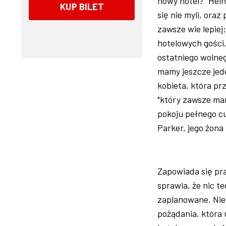
nowy hotel?" Hein
KUP BILET
się nie myli, ora
zawsze wie lepiej
hotelowych gości.
ostatniego wolneg
mamy jeszcze jede
kobieta, która przy
"który zawsze mar
pokoju pełnego c
Parker, jego żona
Zapowiada się pr
sprawia, że nic te
zaplanowane. Nie
pożądania, która 