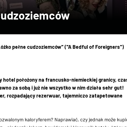
cudzoziemców
óżko pełne cudzoziemców" ("A Bedful of Foreigners")
 hotel położony na francusko-niemieckiej granicy, cza
wno za sobą i już nie wszystko w nim działa sehr gut!
fer, rozpadający rezerwuar, tajemniczo zatapetowane
rozwalonym kaloryferem? Naprawiać, czy jednak może kupić