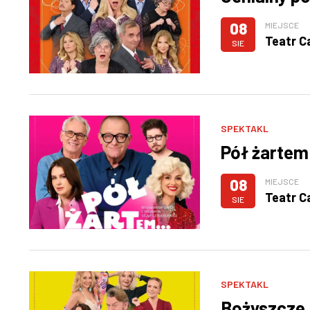
08
MIEJSCE
Teatr C
SIE
SPEKTAKL
Pół żartem
08
MIEJSCE
Teatr C
SIE
SPEKTAKL
Bożyszcze 