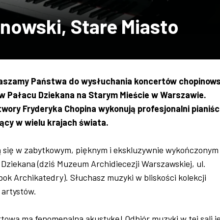
nowski, Stare Miasto
raszamy Państwa do wysłuchania koncertów chopinows
0 w Pałacu Dziekana na Starym Mieście w Warszawie.
twory Fryderyka Chopina wykonują profesjonalni pianiści
ący w wielu krajach świata.
ą się w zabytkowym, pięknym i ekskluzywnie wykończonym
Dziekana (dziś Muzeum Archidiecezji Warszawskiej, ul.
obok Archikatedry). Słuchasz muzyki w bliskości kolekcji
artystów.
towa ma fenomenalną akustykę! Odbiór muzyki w tej sali j