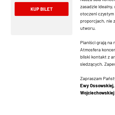
zasadzie idealny
KUP BILET
otoczeni czystym
proporcjach, nie 
utworu.
Pianiści grają na
Atmosfera koncer
bliski kontakt z a
siedzących. Zapew
Zapraszam Państw
Ewy Ossowskiej, 
Wojciechowskiej i