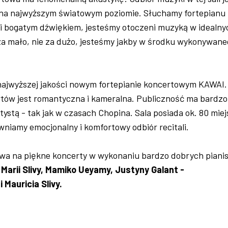
, na najwyższym światowym poziomie. Słuchamy fortepianu
 i bogatym dźwiękiem, jesteśmy otoczeni muzyką w idealny
za mało, nie za dużo, jesteśmy jakby w środku wykonywane
 najwyższej jakości nowym fortepianie koncertowym KAWAI.
tów jest romantyczna i kameralna. Publiczność ma bardzo
rtystą - tak jak w czasach Chopina. Sala posiada ok. 80 miej
niamy emocjonalny i komfortowy odbiór recitali.
a na piękne koncerty w wykonaniu bardzo dobrych piani
Marii Slivy, Mamiko Ueyamy, Justyny Galant -
 Mauricia Slivy.