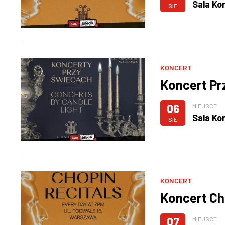
Sala Ko
SIE
KONCERT
Koncert Pr
06
MIEJSCE
Sala Ko
SIE
KONCERT
Koncert Ch
07
MIEJSCE