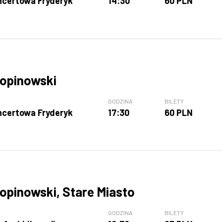
ncertowa Fryderyk
14:30
60 PLN
opinowski
GODZINA
BILETY
ncertowa Fryderyk
17:30
60 PLN
opinowski, Stare Miasto
GODZINA
BILETY