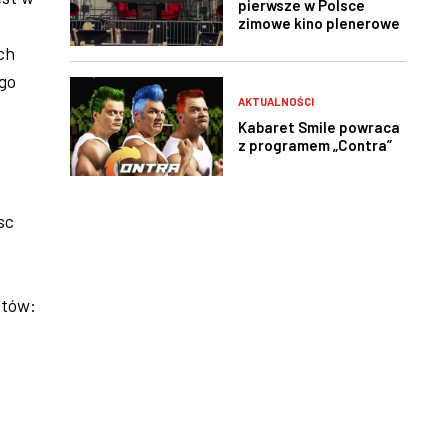
pierwsze w Polsce
zimowe kino plenerowe
ch
go
AKTUALNOŚCI
Kabaret Smile powraca
z programem „Contra”
sc
stów: