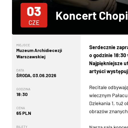
03
Koncert Chopi
CZE
MIEJSCE
Serdecznie zap
Muzeum Archidiecezji
o godzinie 18:3
Warszawskiej
Najpiękniejsze u
DATA
artyści występuj
ŚRODA, 03.06.2026
Recitale odbywaj
GODZINA
18:30
wiecznym Pałacu 
Dziekania 1, tuż 
CENA
obrazów znanych 
65 PLN
Nasza sala koncer
BILETY