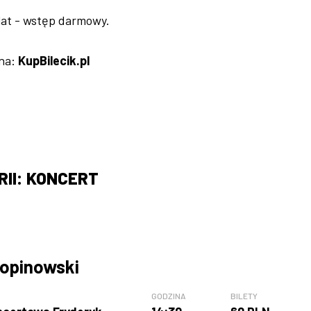
 lat - wstęp darmowy.
 na:
KupBilecik.pl
II: KONCERT
opinowski
GODZINA
BILETY