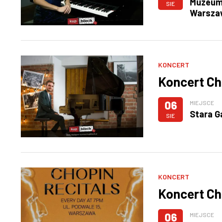
Muzeum 
SIE
Warsza
KONCERT
Koncert Ch
06
MIEJSCE
Stara G
SIE
KONCERT
Koncert Ch
06
MIEJSCE