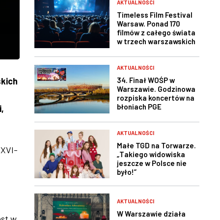
AKTUALNOŚCI
Timeless Film Festival
Warsaw. Ponad 170
filmów z całego świata
w trzech warszawskich
kinach
AKTUALNOŚCI
34. Finał WOŚP w
kich
Warszawie. Godzinowa
rozpiska koncertów na
błoniach PGE
,
Narodowego
AKTUALNOŚCI
Małe TGD na Torwarze.
 XVI-
„Takiego widowiska
jeszcze w Polsce nie
było!”
AKTUALNOŚCI
W Warszawie działa
est w