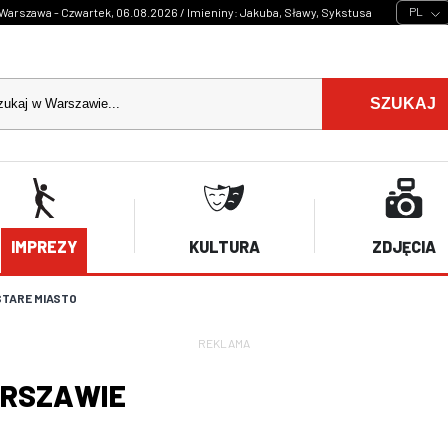
PL
Warszawa - Czwartek, 06.08.2026 / Imieniny: Jakuba, Sławy, Sykstusa
SZUKAJ
IMPREZY
KULTURA
ZDJĘCIA
STARE MIASTO
REKLAMA
ARSZAWIE