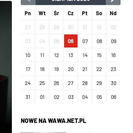
Pn
Wt
Śr
Cz
Pt
So
Nd
27
28
29
30
31
01
02
03
04
05
06
07
08
09
10
11
12
13
14
15
16
17
18
19
20
21
22
23
24
25
26
27
28
29
30
31
01
02
03
04
05
06
NOWE NA WAWA.NET.PL