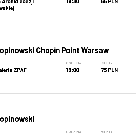
Archidiecezji
18:30
65 PLN
wskiej
opinowski Chopin Point Warsaw
GODZINA
BILETY
aleria ZPAF
19:00
75 PLN
opinowski
GODZINA
BILETY