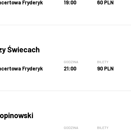
ncertowa Fryderyk
19:00
60 PLN
zy Świecach
GODZINA
BILETY
ncertowa Fryderyk
21:00
90 PLN
opinowski
GODZINA
BILETY