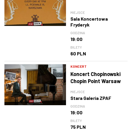
MIEJSCE
Sala Koncertowa
Fryderyk
GODZINA
19:00
BILETY
60 PLN
KONCERT
Koncert Chopinowski
Chopin Point Warsaw
MIEJSCE
Stara Galeria ZPAF
GODZINA
19:00
BILETY
75 PLN