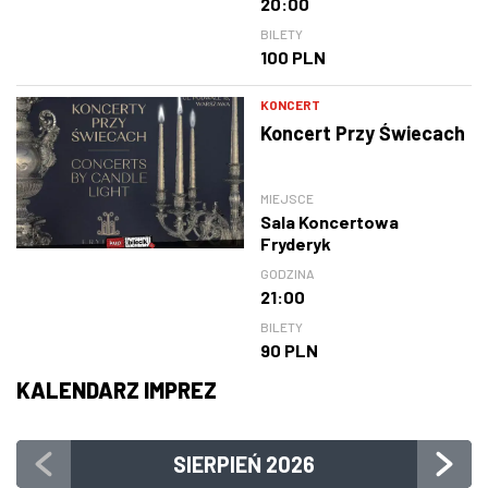
20:00
BILETY
100 PLN
KONCERT
Koncert Przy Świecach
MIEJSCE
Sala Koncertowa
Fryderyk
GODZINA
21:00
BILETY
90 PLN
KALENDARZ IMPREZ
SIERPIEŃ
2026