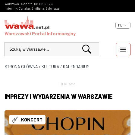
Warszawa - Sobota, 08.08.2026
Imieniny: Cyriaka, Emiliana, Sylwiusza
PL
Warszawski Portal Informacyjny
STRONA GŁÓWNA
/
KULTURA
/
KALENDARIUM
WIADOMOŚCI
INWESTYCJE
REKLAMA
IMPREZY I WYDARZENIA W WARSZAWIE
IMPREZY
KULTURA
KONCERT
ZDJĘCIA