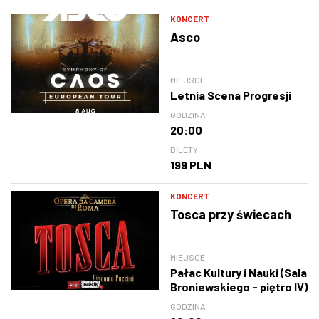
KONCERT
Asco
MIEJSCE
Letnia Scena Progresji
GODZINA
20:00
BILETY
199 PLN
KONCERT
Tosca przy świecach
MIEJSCE
Pałac Kultury i Nauki (Sala
Broniewskiego - piętro IV)
GODZINA