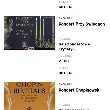
BILETY
60 PLN
KONCERT
Koncert Przy Świecach
MIEJSCE
Sala Koncertowa
Fryderyk
GODZINA
21:00
BILETY
90 PLN
KONCERT
Koncert Chopinowski
MIEJSCE
Sala Koncertowa