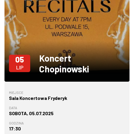
W WARSZAWIE
MARKETPLACE
Koncert
05
Chopinowski
LIP
MIEJSCE
Sala Koncertowa Fryderyk
DATA
SOBOTA, 05.07.2025
GODZINA
17:30