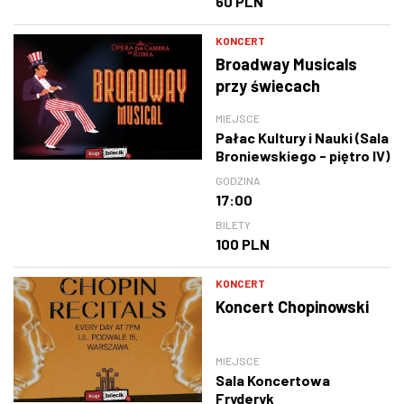
60 PLN
KONCERT
Broadway Musicals
przy świecach
MIEJSCE
Pałac Kultury i Nauki (Sala
Broniewskiego - piętro IV)
GODZINA
17:00
BILETY
100 PLN
KONCERT
Koncert Chopinowski
MIEJSCE
Sala Koncertowa
Fryderyk