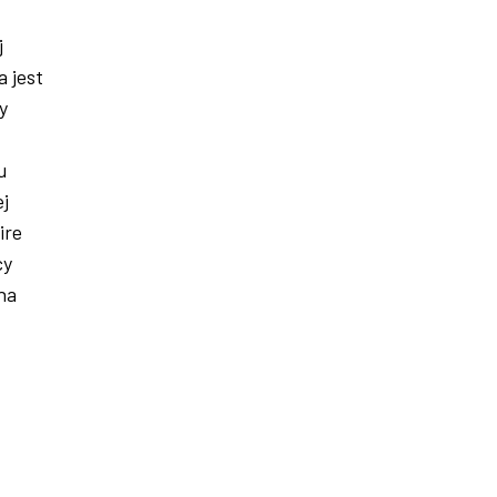
j
 jest
y
u
j
ire
cy
na