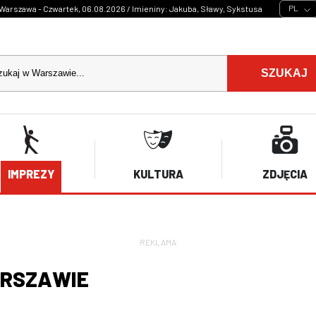
PL
Warszawa - Czwartek, 06.08.2026 / Imieniny: Jakuba, Sławy, Sykstusa
SZUKAJ
IMPREZY
KULTURA
ZDJĘCIA
REKLAMA
ARSZAWIE