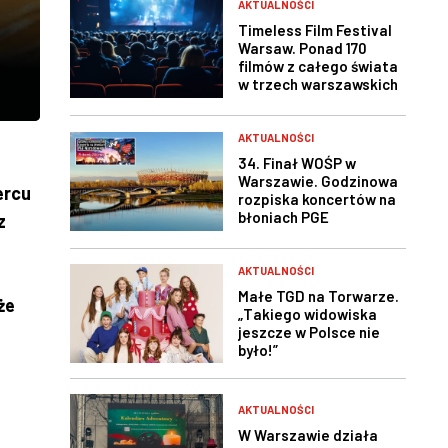
AKTUALNOŚCI
Timeless Film Festival
Warsaw. Ponad 170
filmów z całego świata
w trzech warszawskich
kinach
AKTUALNOŚCI
34. Finał WOŚP w
Warszawie. Godzinowa
ercu
rozpiska koncertów na
błoniach PGE
z
Narodowego
AKTUALNOŚCI
Małe TGD na Torwarze.
że
„Takiego widowiska
jeszcze w Polsce nie
było!”
AKTUALNOŚCI
W Warszawie działa