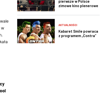
pierwsze w Polsce
zimowe kino plenerowe
dwale
AKTUALNOŚCI
, w
Kabaret Smile powraca
h,
z programem „Contra”
kała
zcy
ool