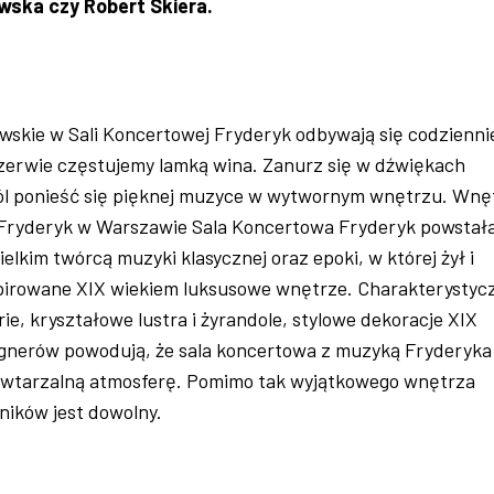
ska czy Robert Skiera.
wskie w Sali Koncertowej Fryderyk odbywają się codzienni
rzerwie częstujemy lamką wina. Zanurz się w dźwiękach
ól ponieść się pięknej muzyce w wytwornym wnętrzu. Wnę
 Fryderyk w Warszawie Sala Koncertowa Fryderyk powstał
wielkim twórcą muzyki klasycznej oraz epoki, w której żył i
spirowane XIX wiekiem luksusowe wnętrze. Charakterystyc
ie, kryształowe lustra i żyrandole, stylowe dekoracje XIX
ignerów powodują, że sala koncertowa z muzyką Fryderyka
wtarzalną atmosferę. Pomimo tak wyjątkowego wnętrza
ników jest dowolny.