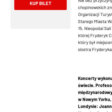
Nie bez przyczyn
KUP BILET
chopinowskich zn
Organizacji Turys
Starego Miasta Wa
15. Nieopodal Sal
której Fryderyk C
który był miejsce
siostra Fryderyka
Koncerty wykonuj
świecie. Profes
międzynarodowyc
w Nowym Yorku, 
Londynie: Joanna