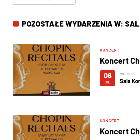
POZOSTAŁE WYDARZENIA W: SA
KONCERT
Koncert Ch
06
MIEJSCE
Sala Ko
SIE
KONCERT
Koncert Ch