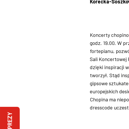
Korecka-Soszkow
Koncerty chopino
godz. 19.00. W p
fortepianu, pozw
Sali Koncertowej
dzięki inspiracji 
tworzył. Stąd in
gipsowe sztukater
europejskich des
Chopina ma niepo
dresscode uczest
IMPREZY