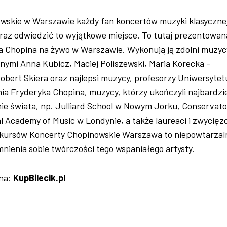
wskie w Warszawie każdy fan koncertów muzyki klasyczne
raz odwiedzić to wyjątkowe miejsce. To tutaj prezentowana
 Chopina na żywo w Warszawie. Wykonują ją zdolni muzyc
nnymi Anna Kubicz, Maciej Poliszewski, Maria Korecka -
bert Skiera oraz najlepsi muzycy, profesorzy Uniwersytet
a Fryderyka Chopina, muzycy, którzy ukończyli najbardzie
ie świata, np. Julliard School w Nowym Jorku, Conservato
al Academy of Music w Londynie, a także laureaci i zwycięz
kursów Koncerty Chopinowskie Warszawa to niepowtarzal
nienia sobie twórczości tego wspaniałego artysty.
 na:
KupBilecik.pl