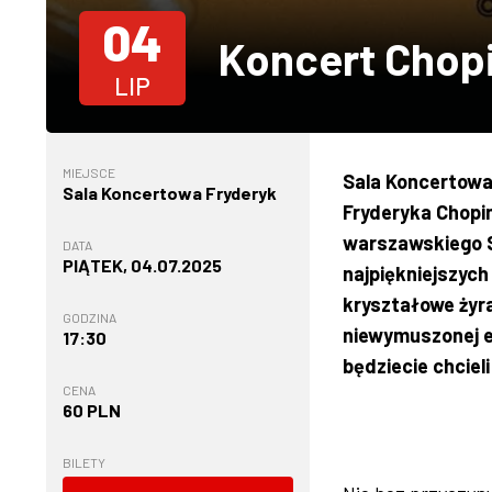
04
Koncert Chop
LIP
MIEJSCE
Sala Koncertowa
Sala Koncertowa Fryderyk
Fryderyka Chopi
warszawskiego S
DATA
PIĄTEK, 04.07.2025
najpiękniejszych
kryształowe żyra
GODZINA
niewymuszonej e
17:30
będziecie chcieli
CENA
60 PLN
BILETY