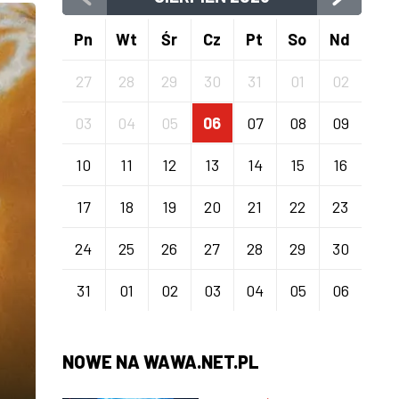
Pn
Wt
Śr
Cz
Pt
So
Nd
27
28
29
30
31
01
02
03
04
05
06
07
08
09
10
11
12
13
14
15
16
17
18
19
20
21
22
23
24
25
26
27
28
29
30
31
01
02
03
04
05
06
NOWE NA WAWA.NET.PL