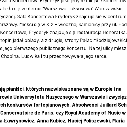
y Sala Koncertowa Fryderyk jako jedyne miejsce koncertów
alazła się w ofercie "Warszawa Luksusowa" Warszawskiej
tycznej. Sala Koncertowa Fryderyk znajduje się w centrum
rszawy. Mieści się w XIX - wiecznej kamienicy przy ul. Po
i Koncertowej Fryderyk znajduje się restauracja Honoratka
hopin jadał obiady, a z drugiej strony Pałac Młodziejowskic
m jego pierwszego publicznego koncertu. Na tej ulicy miesz
 Chopina, Ludwika i tu przechowywała jego serce.
ą pianiści, których nazwiska znane są w Europie i na
orowie Uniwersytetu Muzycznego w Warszawie i zwycię
h konkursów fortepianowych. Absolwenci Juillard Sch
Conservatoire de Paris, czy Royal Academy of Music w
 Ławrynowicz, Anna Kubicz, Maciej Poliszewski, Maria