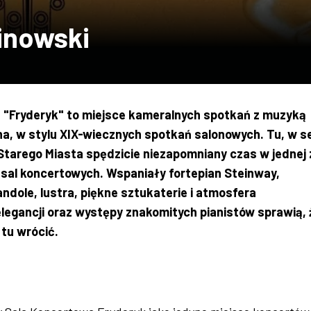
inowski
 "Fryderyk" to miejsce kameralnych spotkań z muzyką
na, w stylu XIX-wiecznych spotkań salonowych. Tu, w s
tarego Miasta spędzicie niezapomniany czas w jednej 
 sal koncertowych. Wspaniały fortepian Steinway,
ndole, lustra, piękne sztukaterie i atmosfera
legancji oraz występy znakomitych pianistów sprawią, 
 tu wrócić.