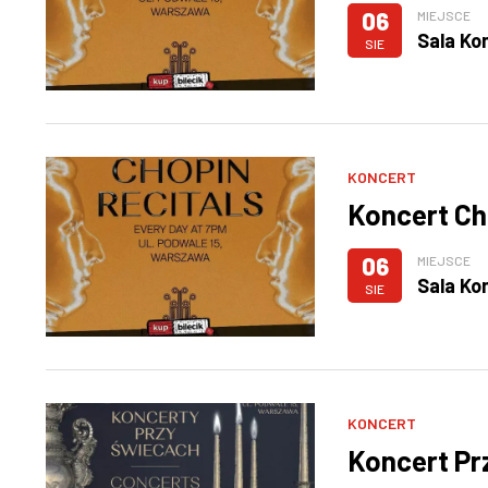
06
MIEJSCE
Sala Ko
SIE
KONCERT
Koncert Ch
06
MIEJSCE
Sala Ko
SIE
KONCERT
Koncert Pr