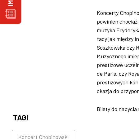
Koncerty Chopino
powinien chociaż 
muzyka Fryderyka
tacy jak między i
Soszkowska czy Ro
Muzycznego imieni
prestiżowe uczeln
de Paris, czy Roy
prestiżowych kon
okazja do przypom
Bilety do nabycia
TAGI
Koncert Chopinowski