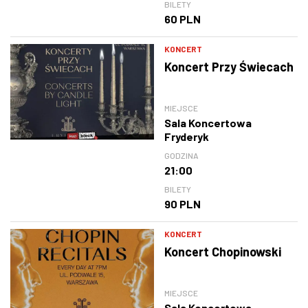
BILETY
60 PLN
KONCERT
Koncert Przy Świecach
MIEJSCE
Sala Koncertowa
Fryderyk
GODZINA
21:00
BILETY
90 PLN
KONCERT
Koncert Chopinowski
MIEJSCE
Sala Koncertowa