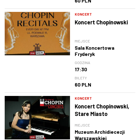
60 PLN
KONCERT
Koncert Chopinowski
MIEJSCE
Sala Koncertowa
Fryderyk
GODZINA
17:30
BILETY
60 PLN
KONCERT
Koncert Chopinowski,
Stare Miasto
MIEJSCE
Muzeum Archidiecezji
Warszawskiej