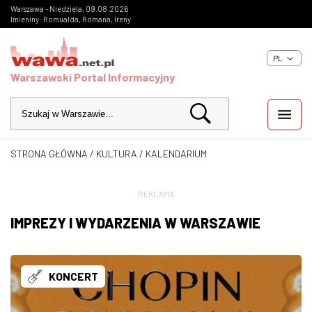
Warszawa - Niedziela, 09.08.2026
Imieniny: Romualda, Romana, Ireny
PL
Warszawski Portal Informacyjny
STRONA GŁÓWNA
/
KULTURA
/
KALENDARIUM
WIADOMOŚCI
INWESTYCJE
REKLAMA
IMPREZY I WYDARZENIA W WARSZAWIE
IMPREZY
KULTURA
KONCERT
ZDJĘCIA