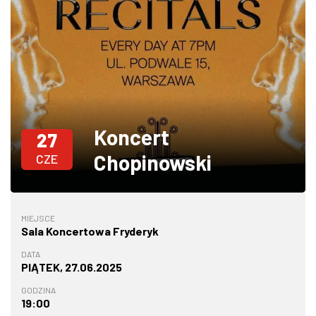
W WARSZAWIE
MARKETPLACE
Koncert
27
Chopinowski
CZE
MIEJSCE
Sala Koncertowa Fryderyk
DATA
PIĄTEK, 27.06.2025
GODZINA
19:00