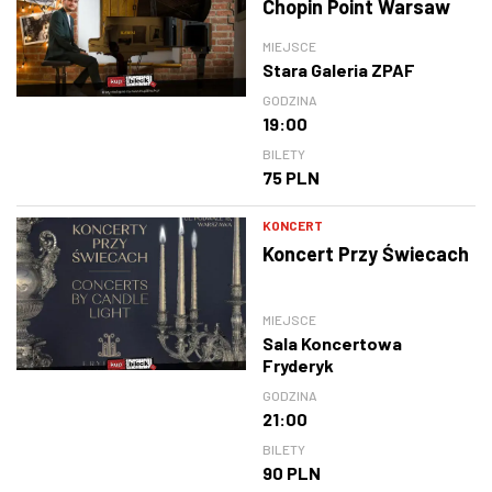
Chopin Point Warsaw
MIEJSCE
Stara Galeria ZPAF
GODZINA
19:00
BILETY
75 PLN
KONCERT
Koncert Przy Świecach
MIEJSCE
Sala Koncertowa
Fryderyk
GODZINA
21:00
BILETY
90 PLN