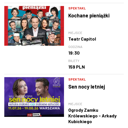
SPEKTAKL
Kochane pieniążki
MIEJSCE
Teatr Capitol
GODZINA
19:30
BILETY
159 PLN
SPEKTAKL
Sen nocy letniej
MIEJSCE
Ogrody Zamku
Królewskiego - Arkady
Kubickiego