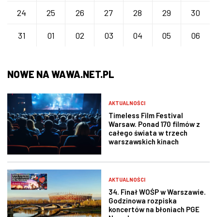
24
25
26
27
28
29
30
31
01
02
03
04
05
06
NOWE NA WAWA.NET.PL
AKTUALNOŚCI
Timeless Film Festival
Warsaw. Ponad 170 filmów z
całego świata w trzech
warszawskich kinach
AKTUALNOŚCI
34. Finał WOŚP w Warszawie.
Godzinowa rozpiska
koncertów na błoniach PGE