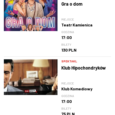
Gra o dom
MIEJSCE
Teatr Kamienica
GODZINA
17:00
BILETY
130 PLN
SPEKTAKL
Klub Hipochondryków
MIEJSCE
Klub Komediowy
GODZINA
17:00
BILETY
75 PLN