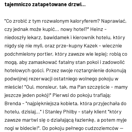
tajemniczo zatapetowane drzwi...
"Co zrobić z tym rozwalonym kaloryferem? Naprawiać,
czy jednak może kupić... nowy hotel?" Heinz -
niedoszły lekarz, bawidamek i kierownik hotelu, który
nigdy się nie myli, oraz prze-kupny Kazek - wiecznie
podchmielony portier, który zawsze wie lepiej; robią co
mogą, aby zamaskować fatalny stan pokoi i zadowolić
hotelowych gości. Przez swoje roztargnienie dokonują
podwójnej rezerwacji ostatniego wolnego pokoju w
mieście! "Oui, monsieur, tak, ma Pan szczęście - mamy
jeszcze jeden pokój!" Pierwsi do pokoju trafiają:
Brenda - "najpiękniejsza kobieta, która przyjechała do
hotelu, dzisiaj..." i Stanley Philby - stały klient "który
zawsze martwi się o działającą łazienkę, a potem myje
nogi w bidecie!". Do pokoju pełnego cudzoziemców --