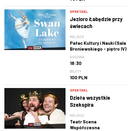
SPEKTAKL
Jezioro Łabędzie przy
świecach
MIEJSCE
Pałac Kultury i Nauki (Sala
Broniewskiego - piętro IV)
GODZINA
18:30
BILETY
100 PLN
SPEKTAKL
Dzieła wszystkie
Szekspira
MIEJSCE
Teatr Scena
Współczesna