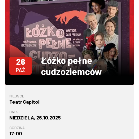
W WARSZAWIE
MARKETPLACE
Łóżko pełne
26
cudzoziemców
PAŹ
MIEJSCE
Teatr Capitol
DATA
NIEDZIELA, 26.10.2025
GODZINA
17:00