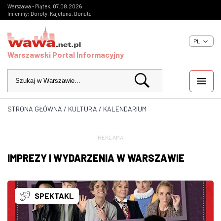
Warszawa - Piątek, 07.08.2026
Imieniny: Doroty, Kajetana, Donata
PL
Warszawski Portal Informacyjny
STRONA GŁÓWNA
/
KULTURA
/
KALENDARIUM
WIADOMOŚCI
INWESTYCJE
REKLAMA
IMPREZY I WYDARZENIA W WARSZAWIE
IMPREZY
KULTURA
SPEKTAKL
ZDJĘCIA