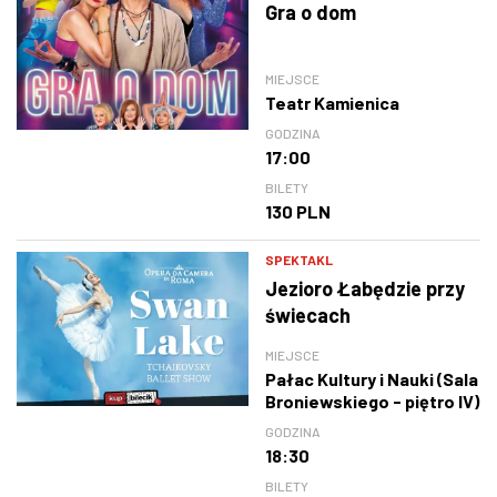
Gra o dom
MIEJSCE
Teatr Kamienica
GODZINA
17:00
BILETY
130 PLN
SPEKTAKL
Jezioro Łabędzie przy
świecach
MIEJSCE
Pałac Kultury i Nauki (Sala
Broniewskiego - piętro IV)
GODZINA
18:30
BILETY