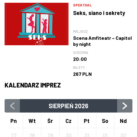
SPEKTAKL
Seks, siano i sekrety
MIEJSCE
Scena Amfiteatr – Capitol
by night
GODZINA
20:00
BILETY
267 PLN
KALENDARZ IMPREZ
SIERPIEŃ
2026
Pn
Wt
Śr
Cz
Pt
So
Nd
27
28
29
30
31
01
02