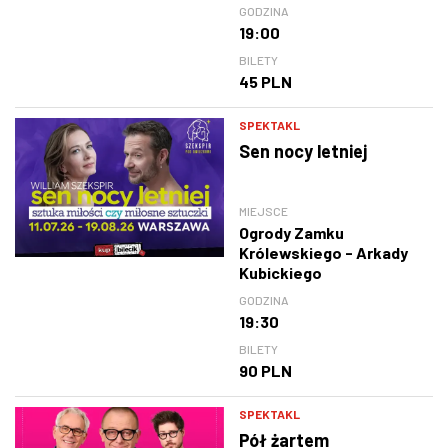
GODZINA
19:00
BILETY
45 PLN
SPEKTAKL
Sen nocy letniej
MIEJSCE
Ogrody Zamku
Królewskiego - Arkady
Kubickiego
GODZINA
19:30
BILETY
90 PLN
SPEKTAKL
Pół żartem