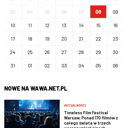
03
04
05
06
07
08
09
10
11
12
13
14
15
16
17
18
19
20
21
22
23
24
25
26
27
28
29
30
31
01
02
03
04
05
06
NOWE NA WAWA.NET.PL
AKTUALNOŚCI
Timeless Film Festival
Warsaw. Ponad 170 filmów z
całego świata w trzech