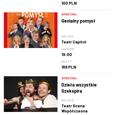
100 PLN
SPEKTAKL
Genialny pomysł
MIEJSCE
Teatr Capitol
GODZINA
19:00
BILETY
169 PLN
SPEKTAKL
Dzieła wszystkie
Szekspira
MIEJSCE
Teatr Scena
Współczesna