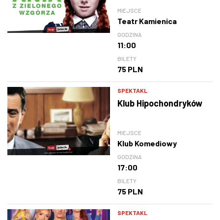
MIEJSCE
Teatr Kamienica
GODZINA
11:00
BILETY
75 PLN
SPEKTAKL
Klub Hipochondryków
MIEJSCE
Klub Komediowy
GODZINA
17:00
BILETY
75 PLN
SPEKTAKL