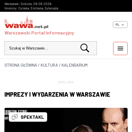
Warszawa - Sobota, 08.08.2026
Imieniny: Cyriaka, Emiliana, Sylwiusza
PL
Warszawski Portal Informacyjny
STRONA GŁÓWNA
/
KULTURA
/
KALENDARIUM
WIADOMOŚCI
INWESTYCJE
REKLAMA
IMPREZY I WYDARZENIA W WARSZAWIE
IMPREZY
KULTURA
SPEKTAKL
ZDJĘCIA