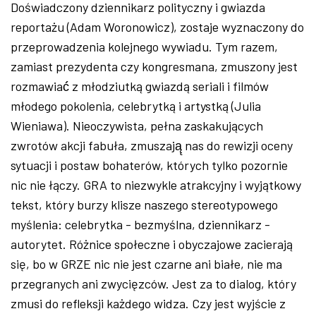
Doświadczony dziennikarz polityczny i gwiazda
reportażu (Adam Woronowicz), zostaje wyznaczony do
przeprowadzenia kolejnego wywiadu. Tym razem,
zamiast prezydenta czy kongresmana, zmuszony jest
rozmawiać́ z młodziutką gwiazdą seriali i filmów
młodego pokolenia, celebrytką i artystką (Julia
Wieniawa). Nieoczywista, pełna zaskakujących
zwrotów akcji fabuła, zmuszają̨ nas do rewizji oceny
sytuacji i postaw bohaterów, których tylko pozornie
nic nie łączy. GRA to niezwykle atrakcyjny i wyjątkowy
tekst, który burzy klisze naszego stereotypowego
myślenia: celebrytka - bezmyślna, dziennikarz -
autorytet. Różnice społeczne i obyczajowe zacierają
się, bo w GRZE nic nie jest czarne ani białe, nie ma
przegranych ani zwycięzców. Jest za to dialog, który
zmusi do refleksji każdego widza. Czy jest wyjście z