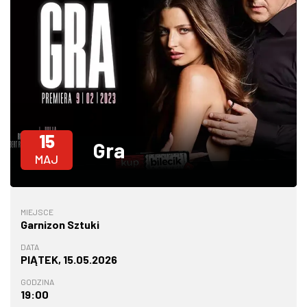
W WARSZAWIE
MARKETPLACE
15
Gra
MAJ
MIEJSCE
Garnizon Sztuki
DATA
PIĄTEK, 15.05.2026
GODZINA
19:00