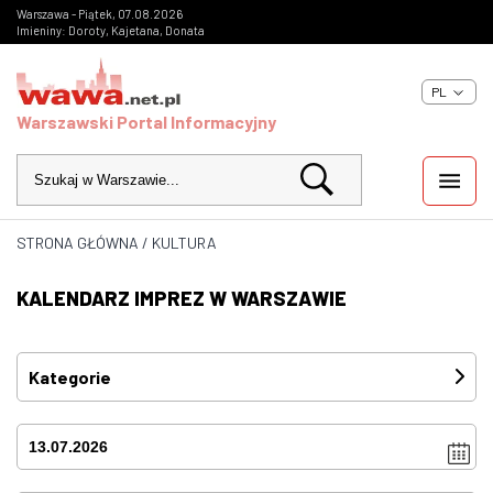
Warszawa - Piątek, 07.08.2026
Imieniny: Doroty, Kajetana, Donata
PL
Warszawski Portal Informacyjny
STRONA GŁÓWNA
/
KULTURA
WIADOMOŚCI
KALENDARZ IMPREZ W WARSZAWIE
INWESTYCJE
IMPREZY
Kategorie
Festiwale
(0)
KULTURA
Imprezy
(0)
ZDJĘCIA