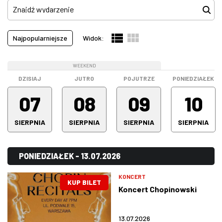
Koncerty
(513)
Pokazy filmowe
(0)
W WARSZAWIE
Najpopularniejsze
Widok:
Spektakle
(754)
MARKETPLACE
Spotkanie
(0)
WEEKEND
WEEKEND
WEEKEND
Stand-up
(101)
DZISIAJ
JUTRO
POJUTRZE
PONIEDZIAŁEK
Warsztaty
(0)
07
08
09
10
Wystawa
(0)
SIERPNIA
SIERPNIA
SIERPNIA
SIERPNIA
Wszystkie kategorie
(1368)
PONIEDZIAŁEK - 13.07.2026
KONCERT
KUP BILET
Koncert Chopinowski
13.07.2026