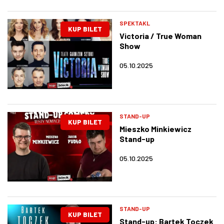
SPEKTAKL
KUP BILET
Victoria / True Woman
Show
05.10.2025
STAND-UP
KUP BILET
Mieszko Minkiewicz
Stand-up
05.10.2025
STAND-UP
KUP BILET
Stand-up: Bartek Toczek