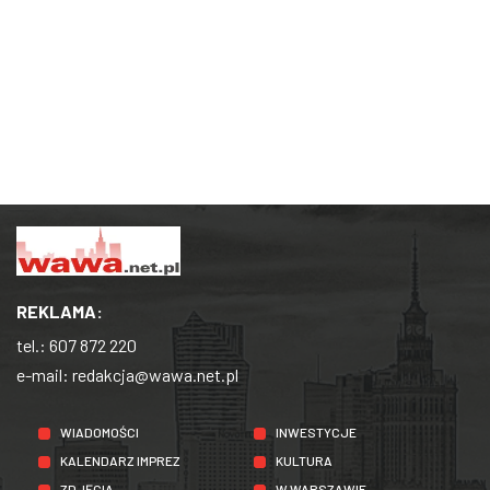
REKLAMA:
tel.:
607 872 220
e-mail:
redakcja@wawa.net.pl
WIADOMOŚCI
INWESTYCJE
KALENDARZ IMPREZ
KULTURA
ZDJĘCIA
W WARSZAWIE