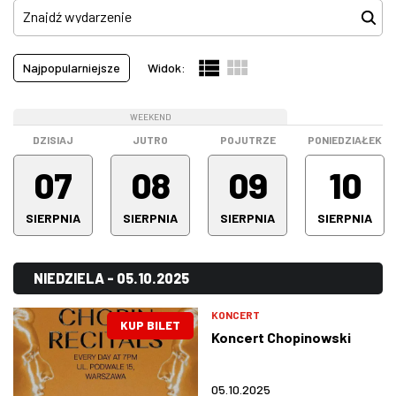
Koncerty
(513)
Pokazy filmowe
(0)
W WARSZAWIE
Najpopularniejsze
Widok:
Spektakle
(754)
MARKETPLACE
Spotkanie
(0)
WEEKEND
WEEKEND
WEEKEND
Stand-up
(101)
DZISIAJ
JUTRO
POJUTRZE
PONIEDZIAŁEK
Warsztaty
(0)
07
08
09
10
Wystawa
(0)
SIERPNIA
SIERPNIA
SIERPNIA
SIERPNIA
Wszystkie kategorie
(1368)
NIEDZIELA - 05.10.2025
KONCERT
KUP BILET
Koncert Chopinowski
05.10.2025