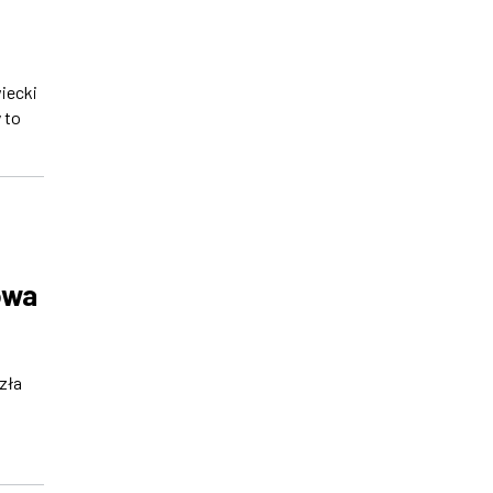
iecki
 to
owa
zła