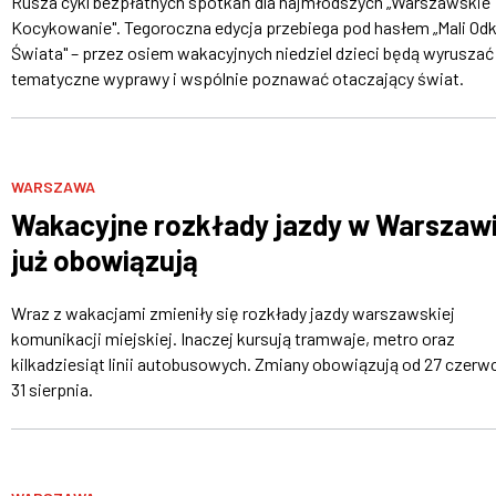
Rusza cykl bezpłatnych spotkań dla najmłodszych „Warszawskie
Kocykowanie". Tegoroczna edycja przebiega pod hasłem „Mali Od
Świata" – przez osiem wakacyjnych niedziel dzieci będą wyruszać
tematyczne wyprawy i wspólnie poznawać otaczający świat.
WARSZAWA
Wakacyjne rozkłady jazdy w Warszaw
już obowiązują
Wraz z wakacjami zmieniły się rozkłady jazdy warszawskiej
komunikacji miejskiej. Inaczej kursują tramwaje, metro oraz
kilkadziesiąt linii autobusowych. Zmiany obowiązują od 27 czerw
31 sierpnia.