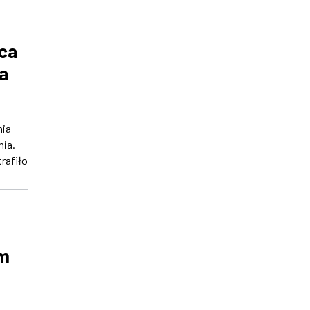
rca
a
nia
ia.
trafiło
em