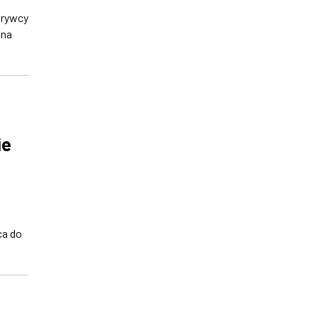
krywcy
 na
ie
ca do