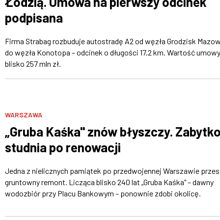
Łodzią. Umowa na pierwszy odcinek
podpisana
Firma Strabag rozbuduje autostradę A2 od węzła Grodzisk Mazow
do węzła Konotopa – odcinek o długości 17,2 km. Wartość umowy
blisko 257 mln zł.
WARSZAWA
„Gruba Kaśka" znów błyszczy. Zabytk
studnia po renowacji
Jedna z nielicznych pamiątek po przedwojennej Warszawie przes
gruntowny remont. Licząca blisko 240 lat „Gruba Kaśka" – dawny
wodozbiór przy Placu Bankowym – ponownie zdobi okolicę.