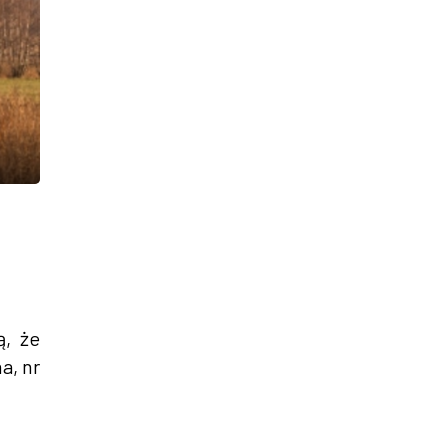
ą, że
a, nr