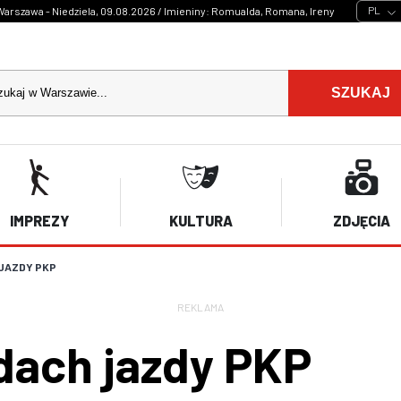
PL
Warszawa - Niedziela, 09.08.2026 / Imieniny: Romualda, Romana, Ireny
SZUKAJ
IMPREZY
KULTURA
ZDJĘCIA
JAZDY PKP
REKLAMA
dach jazdy PKP