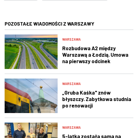
POZOSTAŁE WIADOMOŚCI Z WARSZAWY
WARSZAWA
Rozbudowa A2 między
Warszawą a Łodzią. Umowa
na pierwszy odcinek
podpisana
WARSZAWA
„Gruba Kaśka" znów
błyszczy. Zabytkowa studnia
po renowacji
WARSZAWA
5-latka została sama na