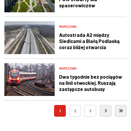
spacerowiczów
WARSZAWA
Autostrada A2 między
Siedlcami a Białą Podlaską
coraz bliżej otwarcia
WARSZAWA
Dwa tygodnie bez pociągów
na linii otwockiej. Ruszają
zastępcze autobusy
1
2
3