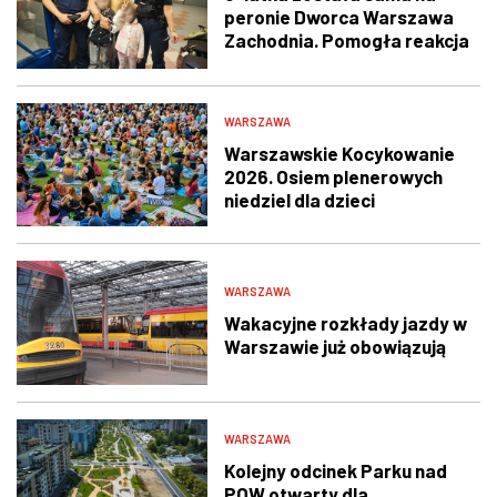
peronie Dworca Warszawa
Zachodnia. Pomogła reakcja
świadka i policjantów
WARSZAWA
Warszawskie Kocykowanie
2026. Osiem plenerowych
niedziel dla dzieci
WARSZAWA
Wakacyjne rozkłady jazdy w
Warszawie już obowiązują
WARSZAWA
Kolejny odcinek Parku nad
POW otwarty dla