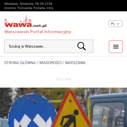
Warszawa - Niedziela, 09.08.2026
Imieniny: Romualda, Romana, Ireny
PL
Warszawski Portal Informacyjny
STRONA GŁÓWNA
/
WIADOMOŚCI
/
WARSZAWA
WIADOMOŚCI
INWESTYCJE
REKLAMA
IMPREZY
KULTURA
ZDJĘCIA