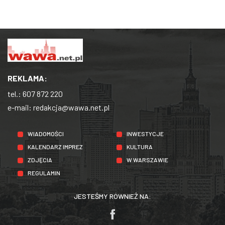
REKLAMA:
tel.:
607 872 220
e-mail:
redakcja@wawa.net.pl
WIADOMOŚCI
INWESTYCJE
KALENDARZ IMPREZ
KULTURA
ZDJĘCIA
W WARSZAWIE
REGULAMIN
JESTEŚMY RÓWNIEŻ NA: