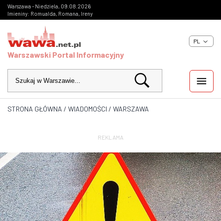
Warszawa - Niedziela, 09.08.2026
Imieniny: Romualda, Romana, Ireny
PL
Warszawski Portal Informacyjny
STRONA GŁÓWNA
/
WIADOMOŚCI
/
WARSZAWA
WIADOMOŚCI
INWESTYCJE
REKLAMA
IMPREZY
KULTURA
ZDJĘCIA