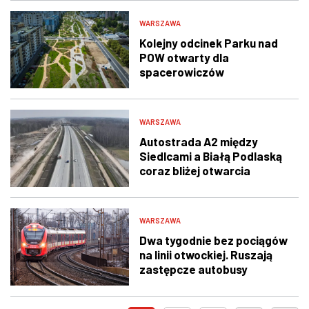
WARSZAWA
Kolejny odcinek Parku nad
POW otwarty dla
spacerowiczów
WARSZAWA
Autostrada A2 między
Siedlcami a Białą Podlaską
coraz bliżej otwarcia
WARSZAWA
Dwa tygodnie bez pociągów
na linii otwockiej. Ruszają
zastępcze autobusy