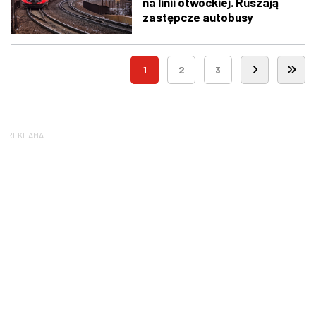
na linii otwockiej. Ruszają
zastępcze autobusy
1
2
3
REKLAMA