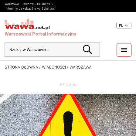
Warszawa - Czwartek, 06.08.2026
Imieniny: Jakuba, Sławy, Sykstusa
PL
Warszawski Portal Informacyjny
STRONA GŁÓWNA
/
WIADOMOŚCI
/
WARSZAWA
WIADOMOŚCI
INWESTYCJE
REKLAMA
IMPREZY
KULTURA
ZDJĘCIA