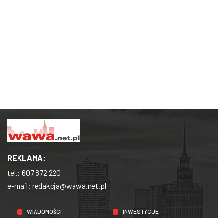
REKLAMA:
tel.:
607 872 220
e-mail:
redakcja@wawa.net.pl
WIADOMOŚCI
INWESTYCJE