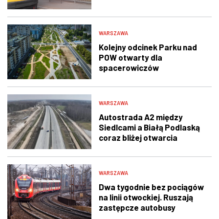
WARSZAWA
Kolejny odcinek Parku nad
POW otwarty dla
spacerowiczów
WARSZAWA
Autostrada A2 między
Siedlcami a Białą Podlaską
coraz bliżej otwarcia
WARSZAWA
Dwa tygodnie bez pociągów
na linii otwockiej. Ruszają
zastępcze autobusy