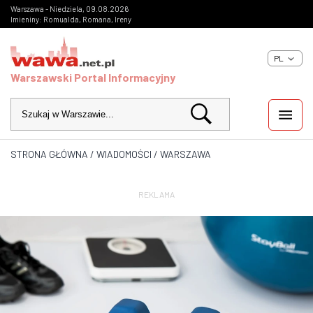
Warszawa - Niedziela, 09.08.2026
Imieniny: Romualda, Romana, Ireny
PL
Warszawski Portal Informacyjny
STRONA GŁÓWNA
/
WIADOMOŚCI
/
WARSZAWA
WIADOMOŚCI
INWESTYCJE
REKLAMA
IMPREZY
KULTURA
ZDJĘCIA