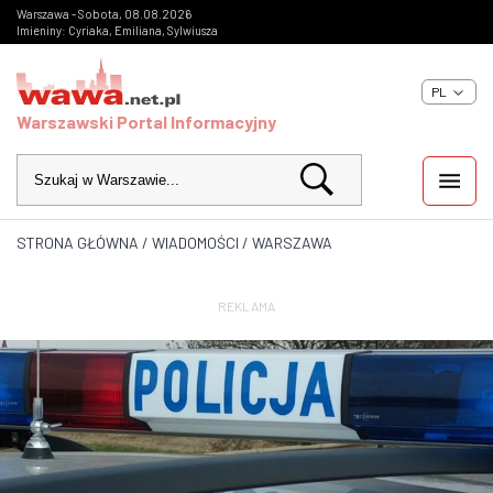
Warszawa - Sobota, 08.08.2026
Imieniny: Cyriaka, Emiliana, Sylwiusza
PL
Warszawski Portal Informacyjny
STRONA GŁÓWNA
/
WIADOMOŚCI
/
WARSZAWA
WIADOMOŚCI
INWESTYCJE
REKLAMA
IMPREZY
KULTURA
ZDJĘCIA