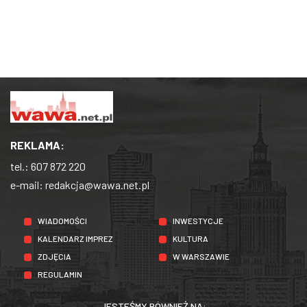
REKLAMA:
tel.:
607 872 220
e-mail:
redakcja@wawa.net.pl
WIADOMOŚCI
INWESTYCJE
KALENDARZ IMPREZ
KULTURA
ZDJĘCIA
W WARSZAWIE
REGULAMIN
JESTEŚMY RÓWNIEŻ NA: