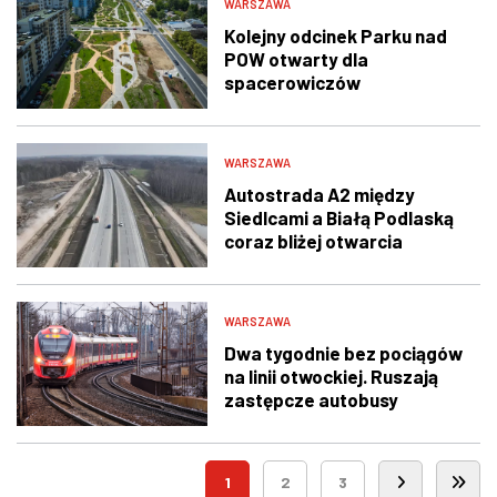
WARSZAWA
Kolejny odcinek Parku nad
POW otwarty dla
spacerowiczów
WARSZAWA
Autostrada A2 między
Siedlcami a Białą Podlaską
coraz bliżej otwarcia
WARSZAWA
Dwa tygodnie bez pociągów
na linii otwockiej. Ruszają
zastępcze autobusy
1
2
3