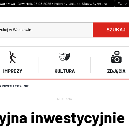
PL
Warszawa - Czwartek, 06.08.2026 / Imieniny: Jakuba, Sławy, Sykstusa
SZUKAJ
IMPREZY
KULTURA
ZDJĘCIA
 INWESTYCYJNIE
REKLAMA
yjna inwestycyjnie