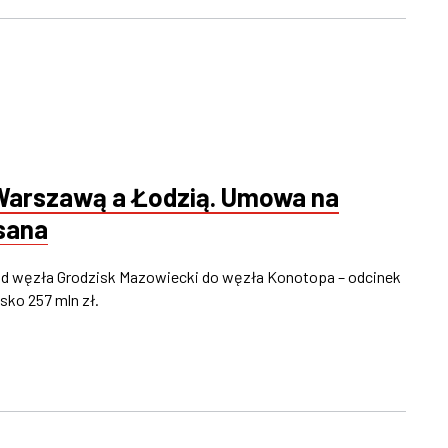
arszawą a Łodzią. Umowa na
sana
od węzła Grodzisk Mazowiecki do węzła Konotopa – odcinek
sko 257 mln zł.