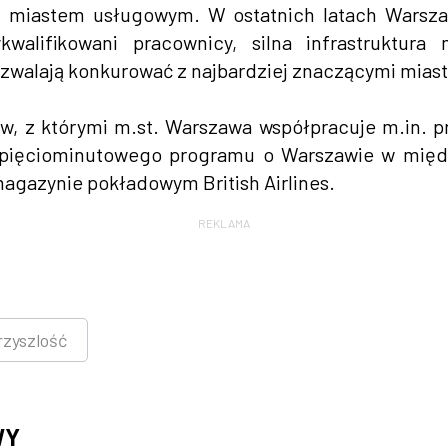
ym miastem usługowym. W ostatnich latach Warsz
walifikowani pracownicy, silna infrastruktura 
ozwalają konkurować z najbardziej znaczącymi mias
w, z którymi m.st. Warszawa współpracuje m.in. p
pięciominutowego programu o Warszawie w międz
 magazynie pokładowym British Airlines.
REKLAMA
rzyszlość
WY