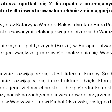
tusza spotkali się 21 listopada z potencjaln
ertę dla inwestorów w kontekście zmieniającej si
awy oraz Katarzyna Włodek-Makos, dyrektor Biura R
ainteresowanymi relokacją swojego biznesu do Wars
znych i politycznych (Brexit) w Europie stwarza 
co zwiększają możliwość znalezienia się Warsza
cznie rozwijające się. Jest liderem Europy Śr
annie rozwijającą się infrastrukturę, dzięki któr
ież jego zielony charakter i bezpośredni kontakt
zy nacisk na zachęcenie inwestorów do przyjrzenia
śnie w Warszawie – mówi Michał Olszewski, zastępca