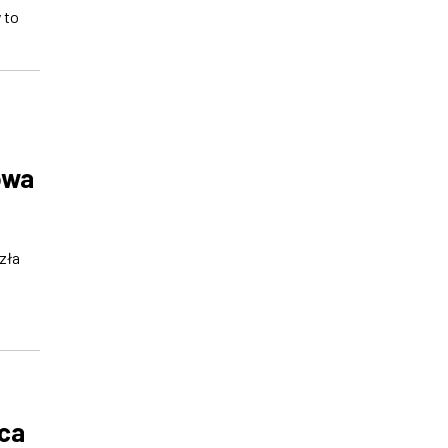
 to
owa
zła
rca