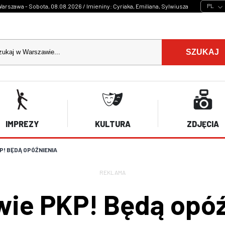
PL
arszawa - Sobota, 08.08.2026 / Imieniny: Cyriaka, Emiliana, Sylwiusza
SZUKAJ
IMPREZY
KULTURA
ZDJĘCIA
! BĘDĄ OPÓŹNIENIA
REKLAMA
ie PKP! Będą opóź