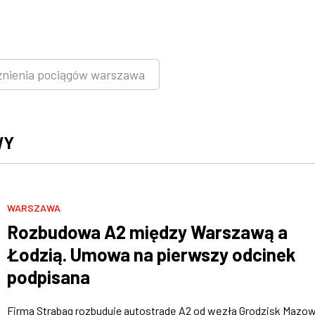
źnienia pociągów warszawa
WY
WARSZAWA
Rozbudowa A2 między Warszawą a
Łodzią. Umowa na pierwszy odcinek
podpisana
Firma Strabag rozbuduje autostradę A2 od węzła Grodzisk Mazow