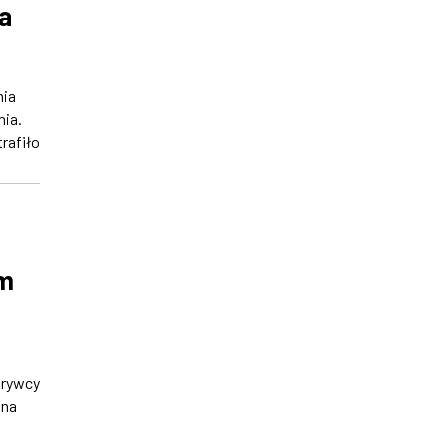
a
nia
ia.
trafiło
em
krywcy
 na