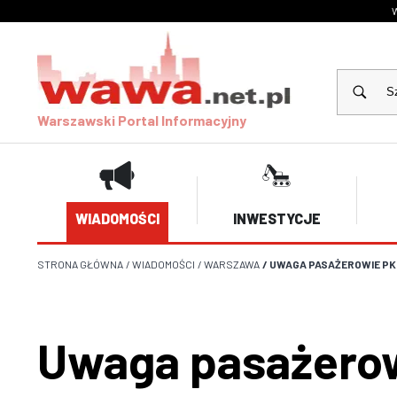
W
Warszawski Portal Informacyjny
WIADOMOŚCI
INWESTYCJE
STRONA GŁÓWNA
/
WIADOMOŚCI
/
WARSZAWA
/
UWAGA PASAŻEROWIE PKP
Uwaga pasażerow