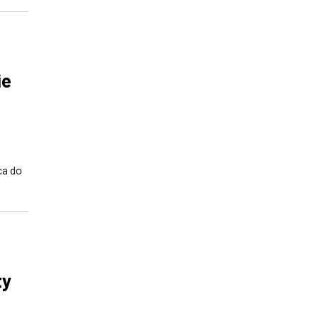
ie
ca do
ty