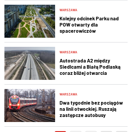
WARSZAWA
Kolejny odcinek Parku nad
POW otwarty dla
spacerowiczów
WARSZAWA
Autostrada A2 między
Siedlcami a Białą Podlaską
coraz bliżej otwarcia
WARSZAWA
Dwa tygodnie bez pociągów
na linii otwockiej. Ruszają
zastępcze autobusy