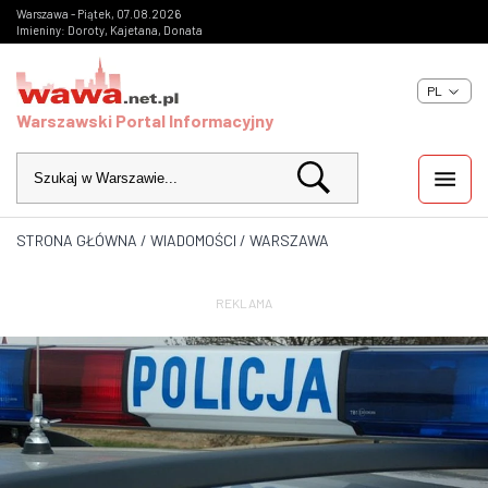
Warszawa - Piątek, 07.08.2026
Imieniny: Doroty, Kajetana, Donata
PL
Warszawski Portal Informacyjny
STRONA GŁÓWNA
/
WIADOMOŚCI
/
WARSZAWA
WIADOMOŚCI
INWESTYCJE
REKLAMA
IMPREZY
KULTURA
ZDJĘCIA