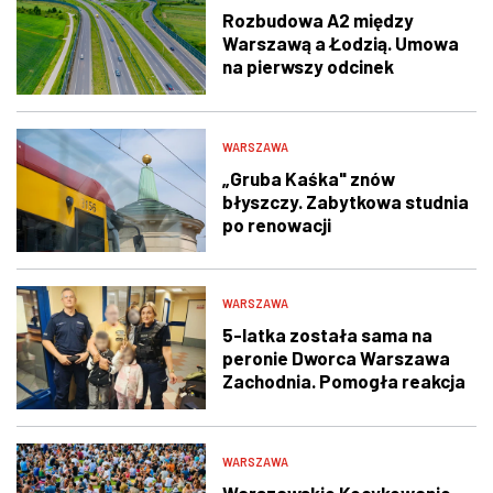
Rozbudowa A2 między
Warszawą a Łodzią. Umowa
na pierwszy odcinek
podpisana
WARSZAWA
„Gruba Kaśka" znów
błyszczy. Zabytkowa studnia
po renowacji
WARSZAWA
5-latka została sama na
peronie Dworca Warszawa
Zachodnia. Pomogła reakcja
świadka i policjantów
WARSZAWA