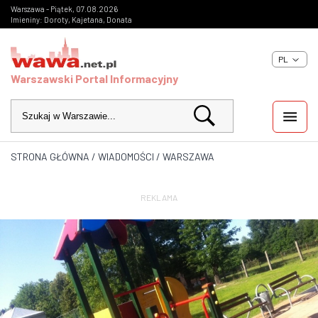
Warszawa - Piątek, 07.08.2026
Imieniny: Doroty, Kajetana, Donata
PL
Warszawski Portal Informacyjny
STRONA GŁÓWNA
/
WIADOMOŚCI
/
WARSZAWA
WIADOMOŚCI
INWESTYCJE
REKLAMA
IMPREZY
KULTURA
ZDJĘCIA