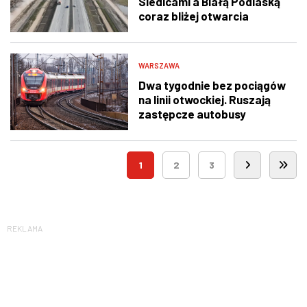
Siedlcami a Białą Podlaską
coraz bliżej otwarcia
WARSZAWA
Dwa tygodnie bez pociągów
na linii otwockiej. Ruszają
zastępcze autobusy
1
2
3
REKLAMA