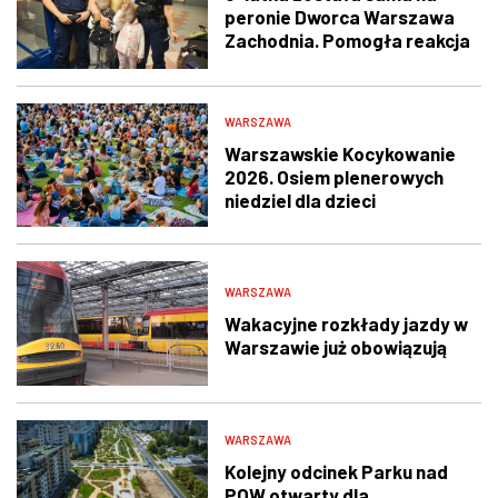
peronie Dworca Warszawa
Zachodnia. Pomogła reakcja
świadka i policjantów
WARSZAWA
Warszawskie Kocykowanie
2026. Osiem plenerowych
niedziel dla dzieci
WARSZAWA
Wakacyjne rozkłady jazdy w
Warszawie już obowiązują
WARSZAWA
Kolejny odcinek Parku nad
POW otwarty dla