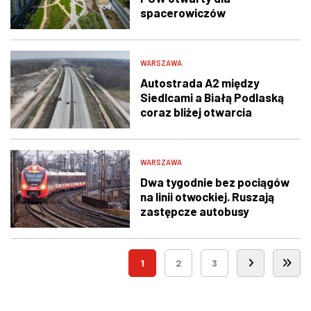
spacerowiczów
WARSZAWA
Autostrada A2 między
Siedlcami a Białą Podlaską
coraz bliżej otwarcia
WARSZAWA
Dwa tygodnie bez pociągów
na linii otwockiej. Ruszają
zastępcze autobusy
1
2
3