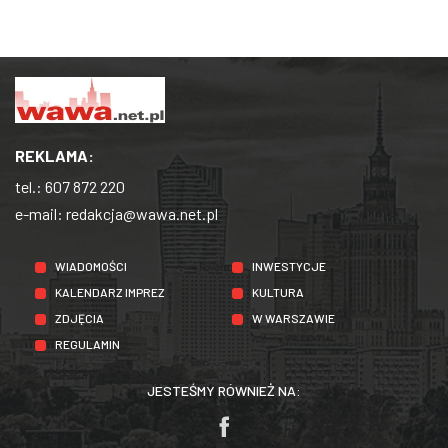
REKLAMA:
tel.:
607 872 220
e-mail:
redakcja@wawa.net.pl
WIADOMOŚCI
INWESTYCJE
KALENDARZ IMPREZ
KULTURA
ZDJĘCIA
W WARSZAWIE
REGULAMIN
JESTEŚMY RÓWNIEŻ NA: