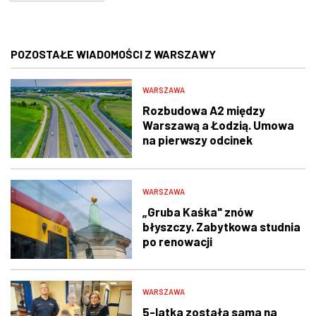
POZOSTAŁE WIADOMOŚCI Z WARSZAWY
WARSZAWA
Rozbudowa A2 między
Warszawą a Łodzią. Umowa
na pierwszy odcinek
podpisana
WARSZAWA
„Gruba Kaśka" znów
błyszczy. Zabytkowa studnia
po renowacji
WARSZAWA
5-latka została sama na