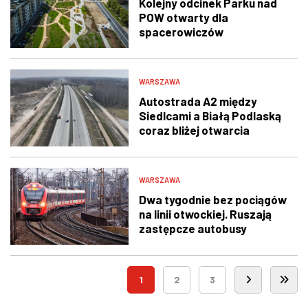
Kolejny odcinek Parku nad
POW otwarty dla
spacerowiczów
WARSZAWA
Autostrada A2 między
Siedlcami a Białą Podlaską
coraz bliżej otwarcia
WARSZAWA
Dwa tygodnie bez pociągów
na linii otwockiej. Ruszają
zastępcze autobusy
1
2
3