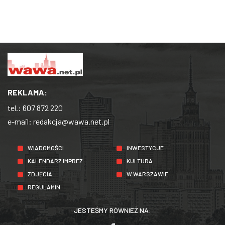
REKLAMA:
tel.:
607 872 220
e-mail:
redakcja@wawa.net.pl
WIADOMOŚCI
INWESTYCJE
KALENDARZ IMPREZ
KULTURA
ZDJĘCIA
W WARSZAWIE
REGULAMIN
JESTEŚMY RÓWNIEŻ NA: