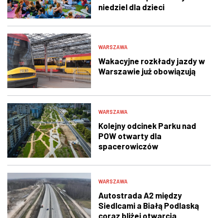
niedziel dla dzieci
WARSZAWA
Wakacyjne rozkłady jazdy w
Warszawie już obowiązują
WARSZAWA
Kolejny odcinek Parku nad
POW otwarty dla
spacerowiczów
WARSZAWA
Autostrada A2 między
Siedlcami a Białą Podlaską
coraz bliżej otwarcia