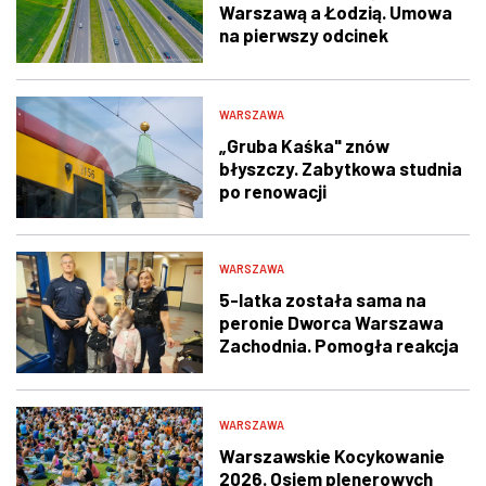
Warszawą a Łodzią. Umowa
na pierwszy odcinek
podpisana
WARSZAWA
„Gruba Kaśka" znów
błyszczy. Zabytkowa studnia
po renowacji
WARSZAWA
5-latka została sama na
peronie Dworca Warszawa
Zachodnia. Pomogła reakcja
świadka i policjantów
WARSZAWA
Warszawskie Kocykowanie
2026. Osiem plenerowych