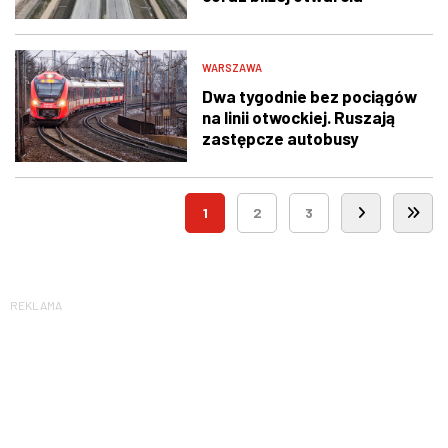
WARSZAWA
Dwa tygodnie bez pociągów
na linii otwockiej. Ruszają
zastępcze autobusy
1
2
3
REKLAMA