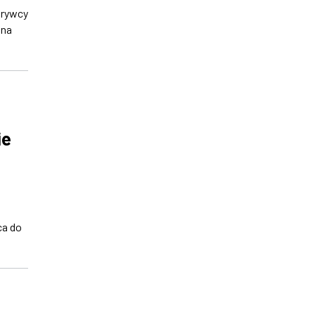
krywcy
 na
ie
ca do