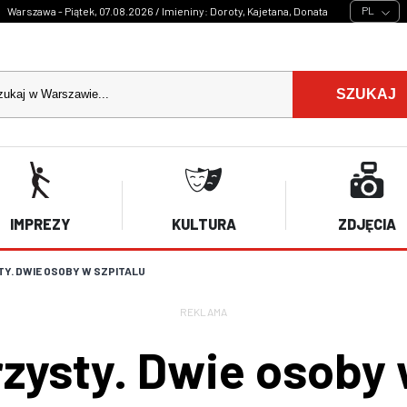
PL
Warszawa - Piątek, 07.08.2026 / Imieniny: Doroty, Kajetana, Donata
SZUKAJ
IMPREZY
KULTURA
ZDJĘCIA
Y. DWIE OSOBY W SZPITALU
REKLAMA
zysty. Dwie osoby 