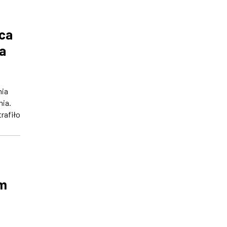
rca
a
nia
ia.
trafiło
em