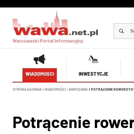
Warszawski Portal Informacyjny
WIADOMOŚCI
INWESTYCJE
STRONA GŁÓWNA
/
WIADOMOŚCI
/
WARSZAWA
/
POTRĄCENIE ROWERZYST
Potrącenie rower