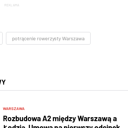
REKLAMA
potrącenie rowerzysty Warszawa
WY
WARSZAWA
Rozbudowa A2 między Warszawą a
Łodzią. Umowa na pierwszy odcinek