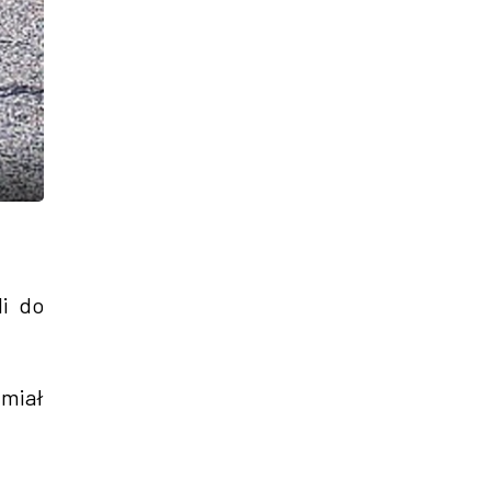
li do
 miał