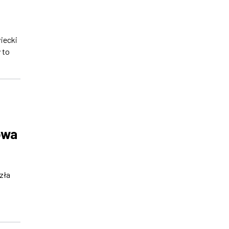
iecki
 to
owa
zła