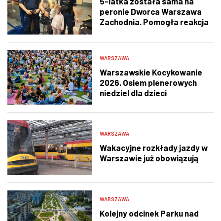
5-latka została sama na
peronie Dworca Warszawa
Zachodnia. Pomogła reakcja
świadka i policjantów
WARSZAWA
Warszawskie Kocykowanie
2026. Osiem plenerowych
niedziel dla dzieci
WARSZAWA
Wakacyjne rozkłady jazdy w
Warszawie już obowiązują
WARSZAWA
Kolejny odcinek Parku nad