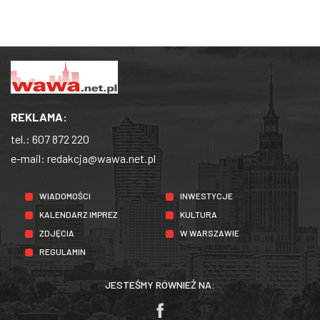
REKLAMA:
tel.:
607 872 220
e-mail:
redakcja@wawa.net.pl
WIADOMOŚCI
INWESTYCJE
KALENDARZ IMPREZ
KULTURA
ZDJĘCIA
W WARSZAWIE
REGULAMIN
JESTEŚMY RÓWNIEŻ NA: