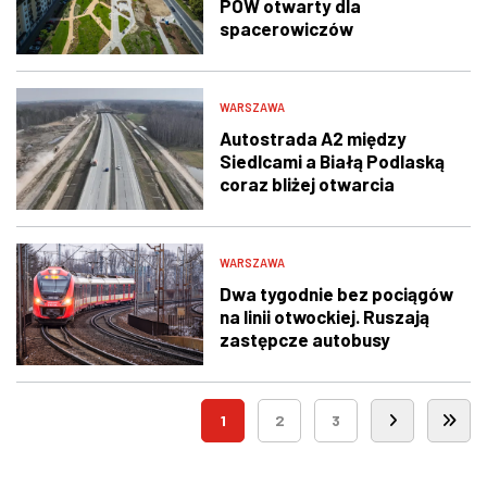
POW otwarty dla
spacerowiczów
WARSZAWA
Autostrada A2 między
Siedlcami a Białą Podlaską
coraz bliżej otwarcia
WARSZAWA
Dwa tygodnie bez pociągów
na linii otwockiej. Ruszają
zastępcze autobusy
1
2
3