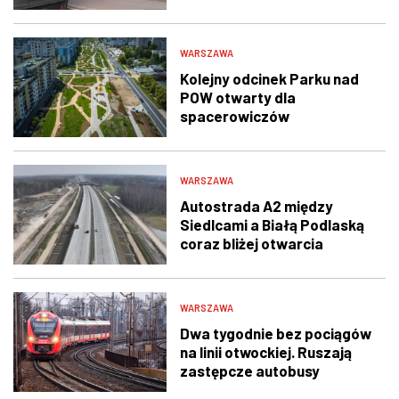
WARSZAWA
Kolejny odcinek Parku nad
POW otwarty dla
spacerowiczów
WARSZAWA
Autostrada A2 między
Siedlcami a Białą Podlaską
coraz bliżej otwarcia
WARSZAWA
Dwa tygodnie bez pociągów
na linii otwockiej. Ruszają
zastępcze autobusy