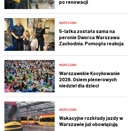
po renowacji
WARSZAWA
5-latka została sama na
peronie Dworca Warszawa
Zachodnia. Pomogła reakcja
świadka i policjantów
WARSZAWA
Warszawskie Kocykowanie
2026. Osiem plenerowych
niedziel dla dzieci
WARSZAWA
Wakacyjne rozkłady jazdy w
Warszawie już obowiązują