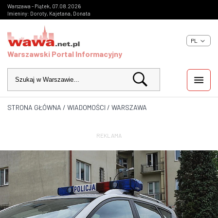
Warszawa - Piątek, 07.08.2026
Imieniny: Doroty, Kajetana, Donata
PL
Warszawski Portal Informacyjny
STRONA GŁÓWNA
/
WIADOMOŚCI
/
WARSZAWA
WIADOMOŚCI
INWESTYCJE
REKLAMA
IMPREZY
KULTURA
ZDJĘCIA