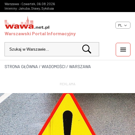
Warszawa - Czwartek, 06.08.2026
Imieniny: Jakuba, Sławy, Sykstusa
PL
Warszawski Portal Informacyjny
STRONA GŁÓWNA
/
WIADOMOŚCI
/
WARSZAWA
WIADOMOŚCI
INWESTYCJE
REKLAMA
IMPREZY
KULTURA
ZDJĘCIA