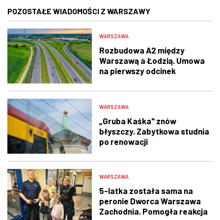
POZOSTAŁE WIADOMOŚCI Z WARSZAWY
WARSZAWA
Rozbudowa A2 między
Warszawą a Łodzią. Umowa
na pierwszy odcinek
podpisana
WARSZAWA
„Gruba Kaśka" znów
błyszczy. Zabytkowa studnia
po renowacji
WARSZAWA
5-latka została sama na
peronie Dworca Warszawa
Zachodnia. Pomogła reakcja