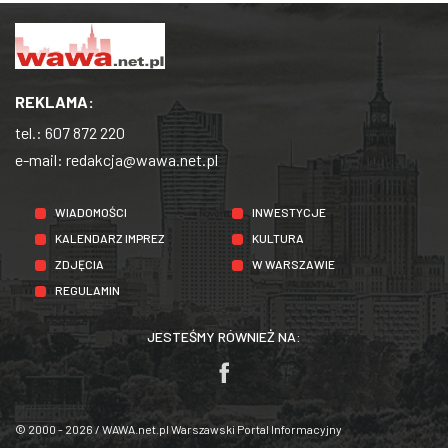
REKLAMA:
tel.:
607 872 220
e-mail:
redakcja@wawa.net.pl
WIADOMOŚCI
INWESTYCJE
KALENDARZ IMPREZ
KULTURA
ZDJĘCIA
W WARSZAWIE
REGULAMIN
JESTEŚMY RÓWNIEŻ NA:
© 2000 - 2026 / WAWA.net.pl Warszawski Portal Informacyjny