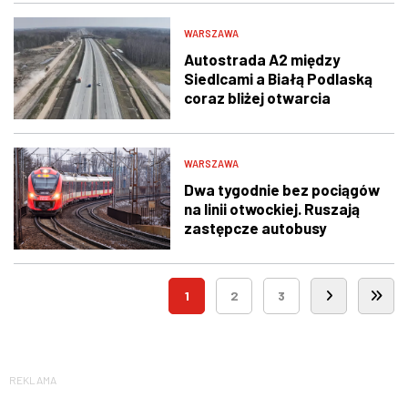
WARSZAWA
Autostrada A2 między
Siedlcami a Białą Podlaską
coraz bliżej otwarcia
WARSZAWA
Dwa tygodnie bez pociągów
na linii otwockiej. Ruszają
zastępcze autobusy
1
2
3
REKLAMA