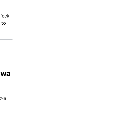
iecki
 to
owa
zła