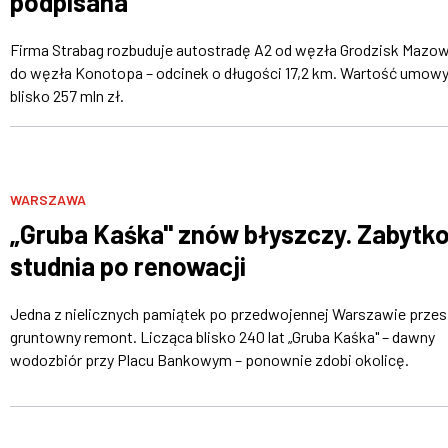
podpisana
Firma Strabag rozbuduje autostradę A2 od węzła Grodzisk Mazow
do węzła Konotopa – odcinek o długości 17,2 km. Wartość umowy
blisko 257 mln zł.
WARSZAWA
„Gruba Kaśka" znów błyszczy. Zabytk
studnia po renowacji
Jedna z nielicznych pamiątek po przedwojennej Warszawie przes
gruntowny remont. Licząca blisko 240 lat „Gruba Kaśka" – dawny
wodozbiór przy Placu Bankowym – ponownie zdobi okolicę.