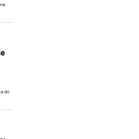
 na
ie
ca do