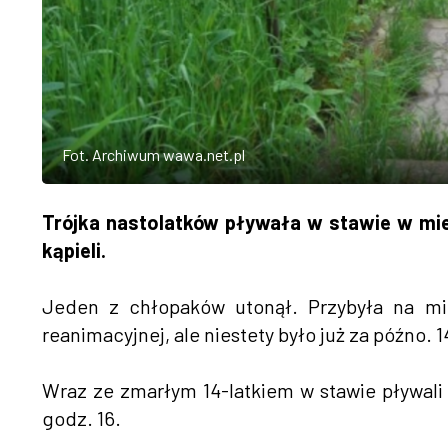
Fot. Archiwum wawa.net.pl
Trójka nastolatków pływała w stawie w mi
kąpieli.
Jeden z chłopaków utonął. Przybyła na mi
reanimacyjnej, ale niestety było już za późno. 14
Wraz ze zmarłym 14-latkiem w stawie pływali 
godz. 16.