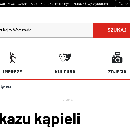
PL
Warszawa - Czwartek, 06.08.2026 / Imieniny: Jakuba, Sławy, Sykstusa
SZUKAJ
IMPREZY
KULTURA
ZDJĘCIA
ĄPIELI
REKLAMA
kazu kąpieli