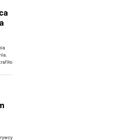
rca
a
nia
ia.
trafiło
em
krywcy