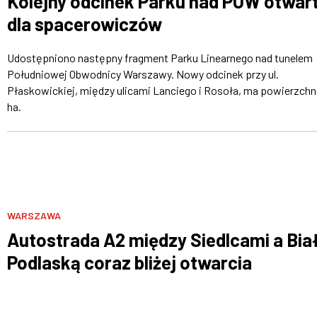
Kolejny odcinek Parku nad POW otwar
dla spacerowiczów
Udostępniono następny fragment Parku Linearnego nad tunelem
Południowej Obwodnicy Warszawy. Nowy odcinek przy ul.
Płaskowickiej, między ulicami Lanciego i Rosoła, ma powierzchn
ha.
WARSZAWA
Autostrada A2 między Siedlcami a Bia
Podlaską coraz bliżej otwarcia