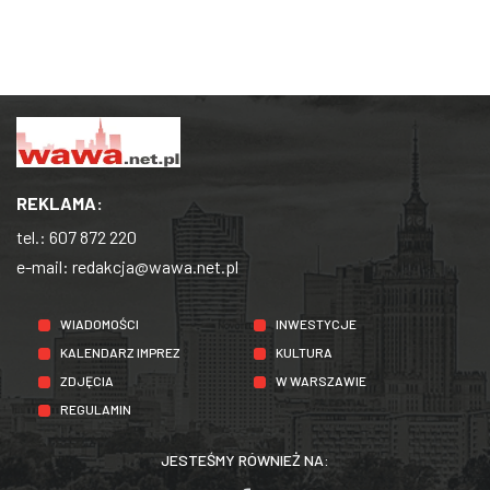
REKLAMA:
tel.:
607 872 220
e-mail:
redakcja@wawa.net.pl
WIADOMOŚCI
INWESTYCJE
KALENDARZ IMPREZ
KULTURA
ZDJĘCIA
W WARSZAWIE
REGULAMIN
JESTEŚMY RÓWNIEŻ NA: