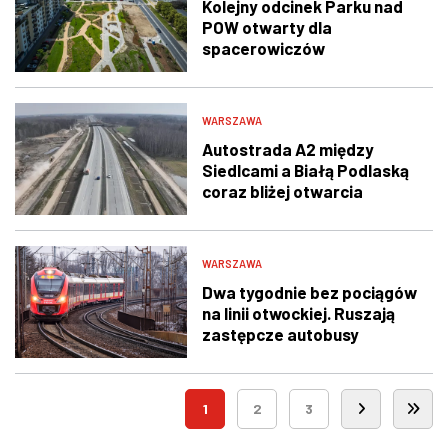
Kolejny odcinek Parku nad
POW otwarty dla
spacerowiczów
WARSZAWA
Autostrada A2 między
Siedlcami a Białą Podlaską
coraz bliżej otwarcia
WARSZAWA
Dwa tygodnie bez pociągów
na linii otwockiej. Ruszają
zastępcze autobusy
1
2
3