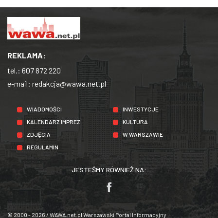
REKLAMA:
tel.:
607 872 220
e-mail:
redakcja@wawa.net.pl
WIADOMOŚCI
INWESTYCJE
KALENDARZ IMPREZ
KULTURA
ZDJĘCIA
W WARSZAWIE
REGULAMIN
JESTEŚMY RÓWNIEŻ NA:
© 2000 - 2026 / WAWA.net.pl Warszawski Portal Informacyjny