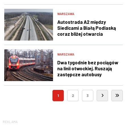
WARSZAWA
Autostrada A2 między
Siedlcami a Białą Podlaską
coraz bliżej otwarcia
WARSZAWA
Dwa tygodnie bez pociągów
na linii otwockiej. Ruszają
zastępcze autobusy
1
2
3
REKLAMA