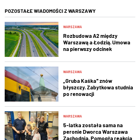
POZOSTAŁE WIADOMOŚCI Z WARSZAWY
WARSZAWA
Rozbudowa A2 między
Warszawą a Łodzią. Umowa
na pierwszy odcinek
podpisana
WARSZAWA
„Gruba Kaśka" znów
błyszczy. Zabytkowa studnia
po renowacji
WARSZAWA
5-latka została sama na
peronie Dworca Warszawa
Zachodnia. Pomogła reakcja