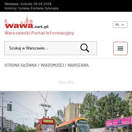
Warszawa - Sobota, 08.08.2026
Imieniny: Cyriaka, Emiliana, Sylwiusza
PL
Warszawski Portal Informacyjny
STRONA GŁÓWNA
/
WIADOMOŚCI
/
WARSZAWA
WIADOMOŚCI
INWESTYCJE
REKLAMA
IMPREZY
KULTURA
ZDJĘCIA