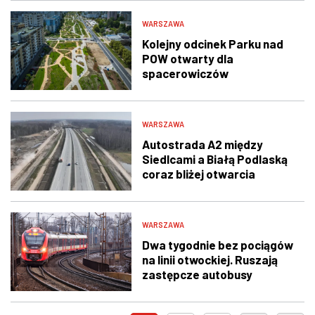
WARSZAWA
Kolejny odcinek Parku nad
POW otwarty dla
spacerowiczów
WARSZAWA
Autostrada A2 między
Siedlcami a Białą Podlaską
coraz bliżej otwarcia
WARSZAWA
Dwa tygodnie bez pociągów
na linii otwockiej. Ruszają
zastępcze autobusy