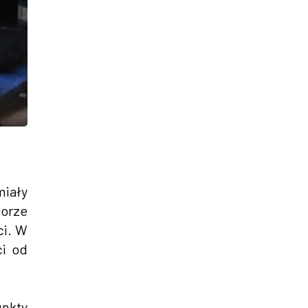
miały
lorze
ci. W
ci od
unkty