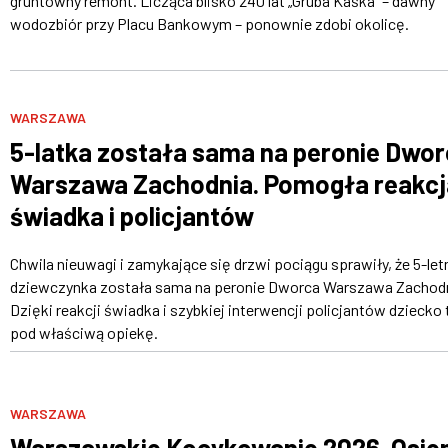
gruntowny remont. Licząca blisko 240 lat „Gruba Kaśka" – dawny
wodozbiór przy Placu Bankowym – ponownie zdobi okolicę.
WARSZAWA
5-latka została sama na peronie Dwo
Warszawa Zachodnia. Pomogła reakcj
świadka i policjantów
Chwila nieuwagi i zamykające się drzwi pociągu sprawiły, że 5-let
dziewczynka została sama na peronie Dworca Warszawa Zachodn
Dzięki reakcji świadka i szybkiej interwencji policjantów dziecko 
pod właściwą opiekę.
WARSZAWA
Warszawskie Kocykowanie 2026. Osi