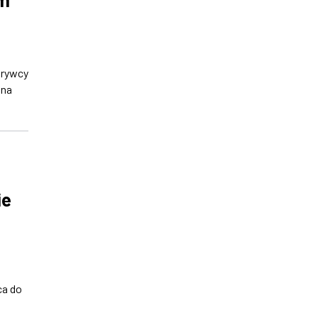
krywcy
 na
ie
ca do