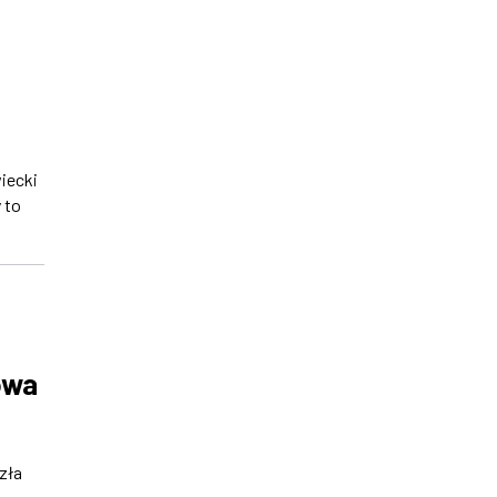
iecki
 to
owa
zła