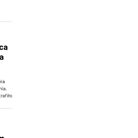
rca
a
nia
ia.
trafiło
em