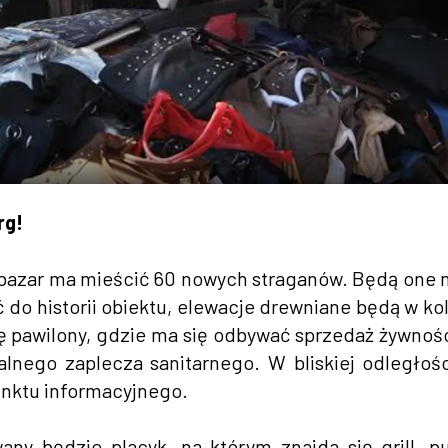
rg!
y bazar ma mieścić 60 nowych straganów. Będą one 
 do historii obiektu, elewacje drewniane będą w ko
się pawilony, gdzie ma się odbywać sprzedaż żywnoś
lnego zaplecza sanitarnego. W bliskiej odległoś
punktu informacyjnego.
ny będzie placyk, na którym znajda się grill, p