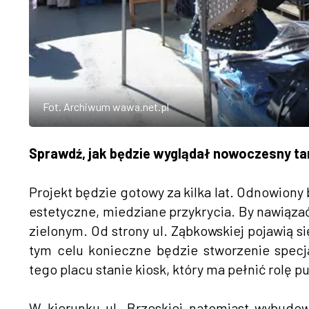
Fot. Archiwum wawa.net.pl
Sprawdź, jak będzie wyglądał nowoczesny ta
Projekt będzie gotowy za kilka lat. Odnowion
estetyczne, miedziane przykrycia. By nawiązać
zielonym. Od strony ul. Ząbkowskiej pojawią 
tym celu konieczne będzie stworzenie specja
tego placu stanie kiosk, który ma pełnić rolę 
W kierunku ul. Brzeskiej natomiast wybudowa