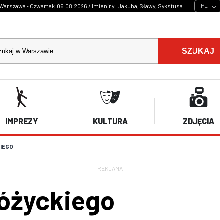
PL
Warszawa - Czwartek, 06.08.2026 / Imieniny: Jakuba, Sławy, Sykstusa
SZUKAJ
IMPREZY
KULTURA
ZDJĘCIA
IEGO
REKLAMA
óżyckiego