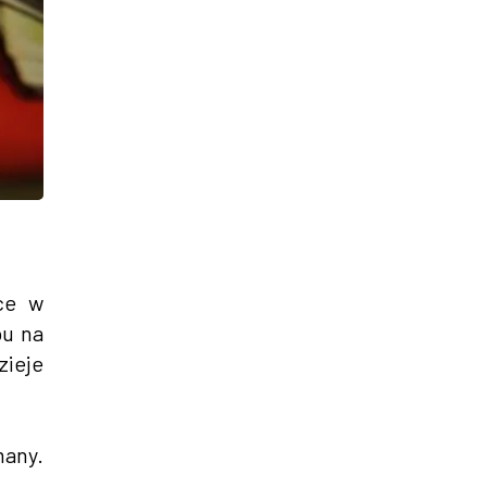
sce w
pu na
zieje
many.