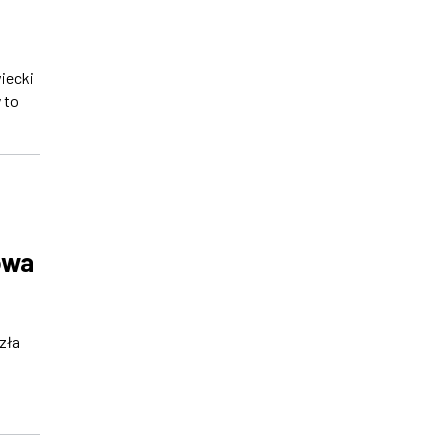
iecki
 to
owa
zła