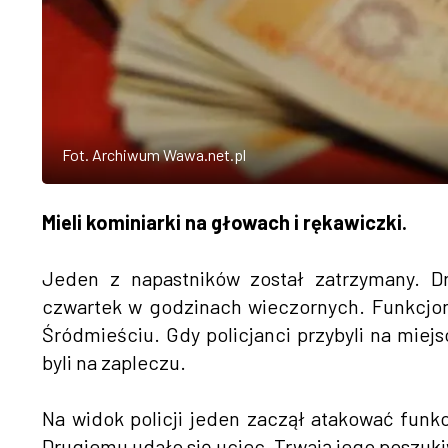
Fot. Archiwum Wawa.net.pl
Mieli kominiarki na głowach i rękawiczki.
Jeden z napastników został zatrzymany. Dr
czwartek w godzinach wieczornych. Funkcjon
Śródmieściu. Gdy policjanci przybyli na miejs
byli na zapleczu.
Na widok policji jeden zaczął atakować funkc
Drugiemu udało się uciec. Trwają jego poszuki