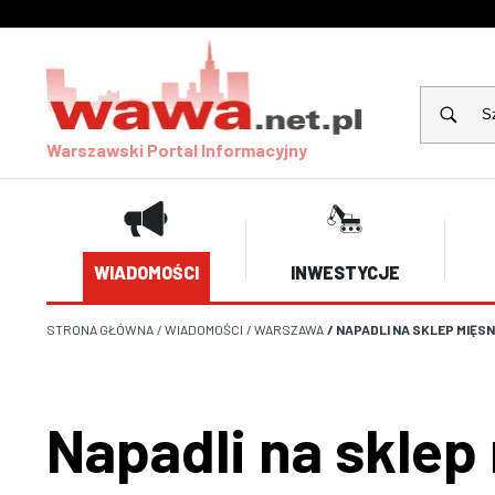
Warszawski Portal Informacyjny
WIADOMOŚCI
INWESTYCJE
STRONA GŁÓWNA
/
WIADOMOŚCI
/
WARSZAWA
/
NAPADLI NA SKLEP MIĘS
Napadli na sklep