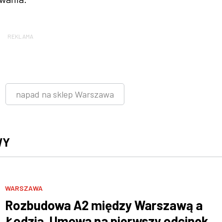
REKLAMA
napad na sklep Warszawa
WY
WARSZAWA
Rozbudowa A2 między Warszawą a
Łodzią. Umowa na pierwszy odcinek