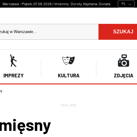
PL
Warszawa - Piątek, 07.08.2026 / Imieniny: Doroty, Kajetana, Donata
SZUKAJ
IMPREZY
KULTURA
ZDJĘCIA
NY
REKLAMA
 mięsny