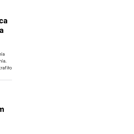
rca
a
nia
ia.
trafiło
em