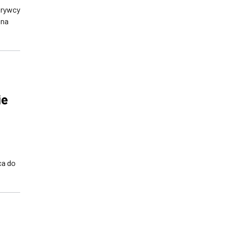
krywcy
 na
ie
ca do