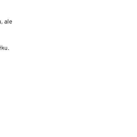
, ale
łku.