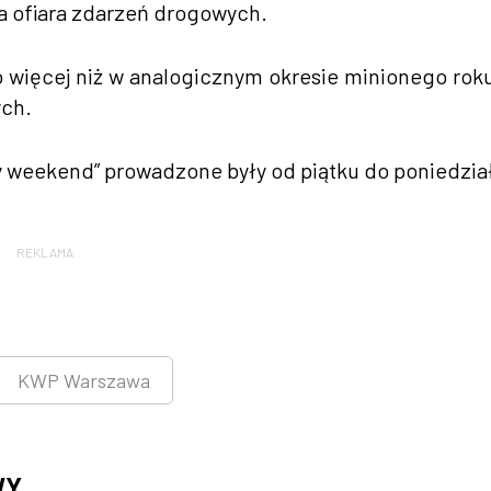
a ofiara zdarzeń drogowych.
 więcej niż w analogicznym okresie minionego roku
ych.
 weekend” prowadzone były od piątku do poniedzia
REKLAMA
KWP Warszawa
WY