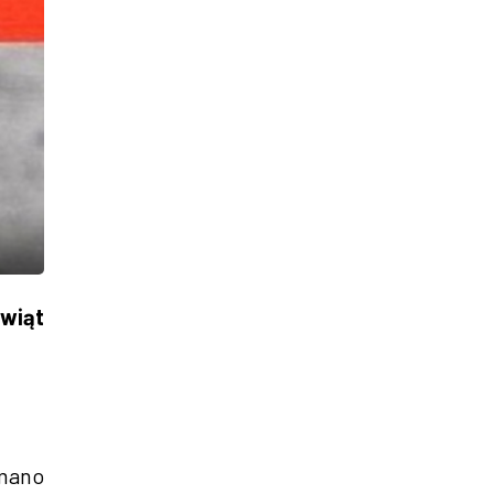
wiąt
ymano