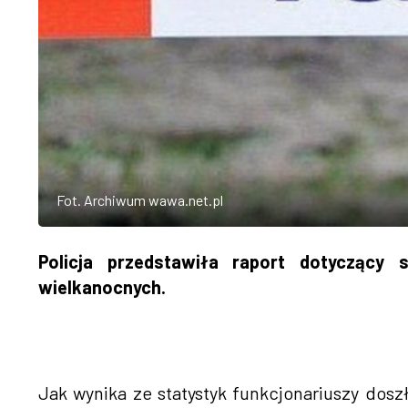
Fot. Archiwum wawa.net.pl
Policja przedstawiła raport dotyczący 
wielkanocnych.
Jak wynika ze statystyk funkcjonariuszy dosz