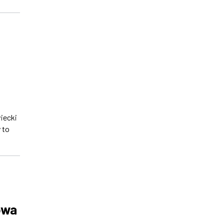
iecki
 to
owa