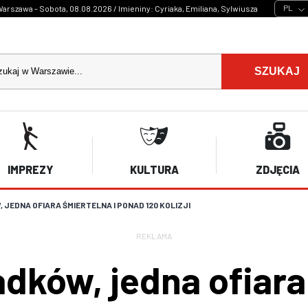
PL
arszawa - Sobota, 08.08.2026 / Imieniny: Cyriaka, Emiliana, Sylwiusza
SZUKAJ
IMPREZY
KULTURA
ZDJĘCIA
JEDNA OFIARA ŚMIERTELNA I PONAD 120 KOLIZJI
REKLAMA
dków, jedna ofiara 