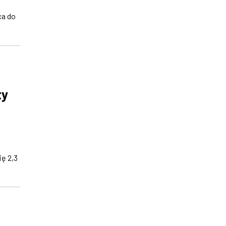
ca do
ty
ię 2,3