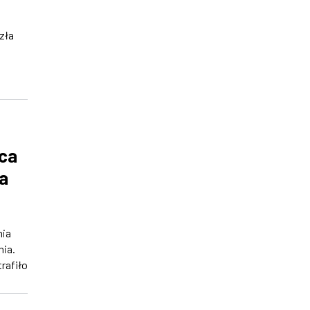
zła
rca
a
nia
ia.
trafiło