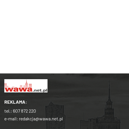
REKLAMA:
tel.:
607 872 220
e-mail:
redakcja@wawa.net.pl