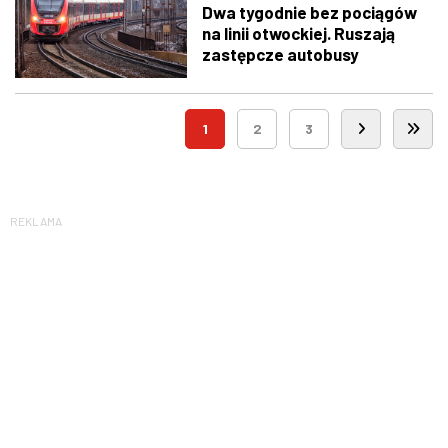
Dwa tygodnie bez pociągów
na linii otwockiej. Ruszają
zastępcze autobusy
1
2
3
REKLAMA