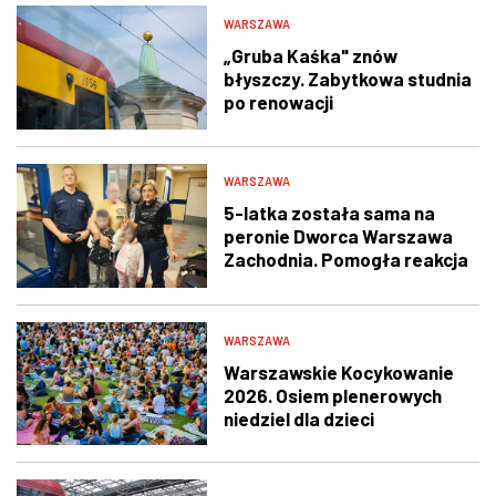
WARSZAWA
„Gruba Kaśka" znów
błyszczy. Zabytkowa studnia
po renowacji
WARSZAWA
5-latka została sama na
peronie Dworca Warszawa
Zachodnia. Pomogła reakcja
świadka i policjantów
WARSZAWA
Warszawskie Kocykowanie
2026. Osiem plenerowych
niedziel dla dzieci