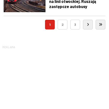
na linii otwockiej. Ruszają
zastępcze autobusy
1
2
3
REKLAMA