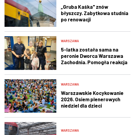
„Gruba Kaśka" znów
błyszczy. Zabytkowa studnia
po renowacji
WARSZAWA
5-latka została sama na
peronie Dworca Warszawa
Zachodnia. Pomogła reakcja
świadka i policjantów
WARSZAWA
Warszawskie Kocykowanie
2026. Osiem plenerowych
niedziel dla dzieci
WARSZAWA