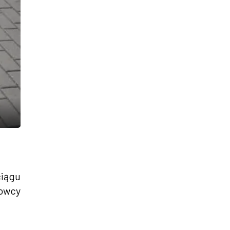
ciągu
gowcy