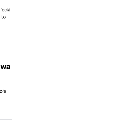
iecki
 to
owa
zła