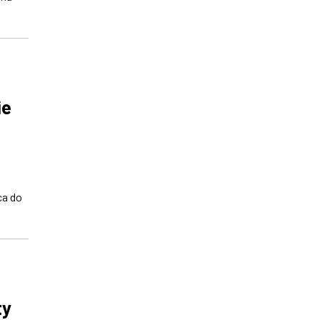
ie
ca do
ty