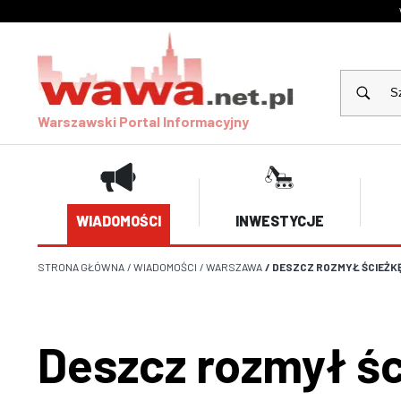
Warszawski Portal Informacyjny
WIADOMOŚCI
INWESTYCJE
STRONA GŁÓWNA
/
WIADOMOŚCI
/
WARSZAWA
/
DESZCZ ROZMYŁ ŚCIEŻK
Deszcz rozmył ś