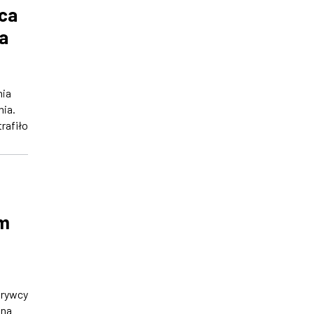
rca
a
nia
ia.
trafiło
em
krywcy
 na