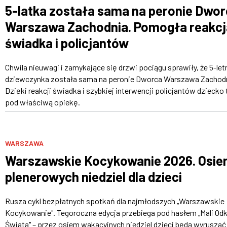
5-latka została sama na peronie Dwo
Warszawa Zachodnia. Pomogła reakcj
świadka i policjantów
Chwila nieuwagi i zamykające się drzwi pociągu sprawiły, że 5-let
dziewczynka została sama na peronie Dworca Warszawa Zachodn
Dzięki reakcji świadka i szybkiej interwencji policjantów dziecko 
pod właściwą opiekę.
WARSZAWA
Warszawskie Kocykowanie 2026. Osi
plenerowych niedziel dla dzieci
Rusza cykl bezpłatnych spotkań dla najmłodszych „Warszawskie
Kocykowanie". Tegoroczna edycja przebiega pod hasłem „Mali Od
Świata" – przez osiem wakacyjnych niedziel dzieci będą wyruszać