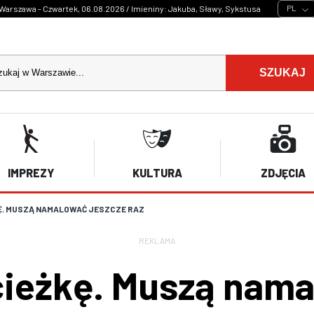
PL
Warszawa - Czwartek, 06.08.2026 / Imieniny: Jakuba, Sławy, Sykstusa
SZUKAJ
IMPREZY
KULTURA
ZDJĘCIA
Ę. MUSZĄ NAMALOWAĆ JESZCZE RAZ
REKLAMA
cieżkę. Muszą nama