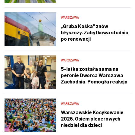
podpisana
WARSZAWA
„Gruba Kaśka" znów
błyszczy. Zabytkowa studnia
po renowacji
WARSZAWA
5-latka została sama na
peronie Dworca Warszawa
Zachodnia. Pomogła reakcja
świadka i policjantów
WARSZAWA
Warszawskie Kocykowanie
2026. Osiem plenerowych
niedziel dla dzieci