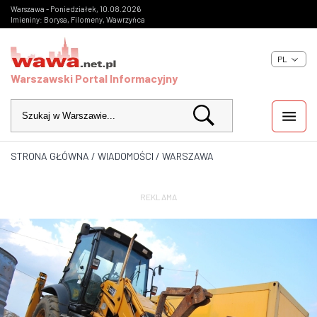
Warszawa - Poniedziałek, 10.08.2026
Imieniny: Borysa, Filomeny, Wawrzyńca
PL
Warszawski Portal Informacyjny
STRONA GŁÓWNA
/
WIADOMOŚCI
/
WARSZAWA
WIADOMOŚCI
INWESTYCJE
REKLAMA
IMPREZY
KULTURA
ZDJĘCIA