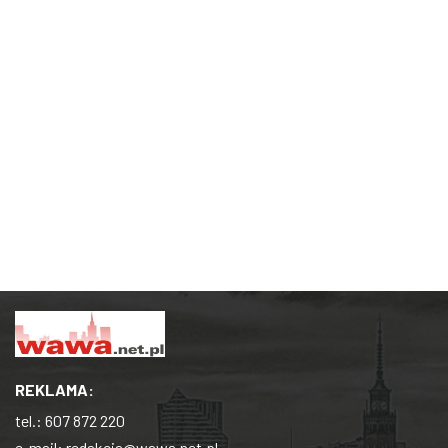
REKLAMA:
tel.:
607 872 220
e-mail:
redakcja@wawa.net.pl