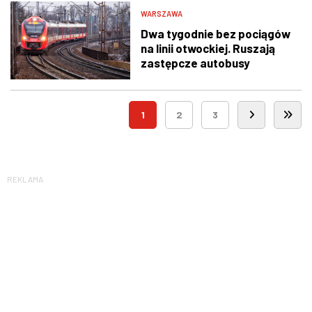
WARSZAWA
Dwa tygodnie bez pociągów
na linii otwockiej. Ruszają
zastępcze autobusy
1
2
3
REKLAMA