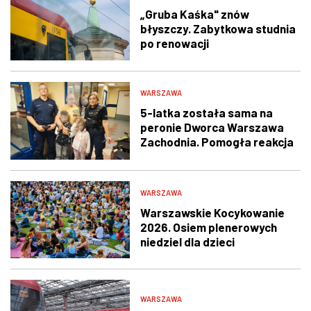
„Gruba Kaśka" znów
błyszczy. Zabytkowa studnia
po renowacji
WARSZAWA
5-latka została sama na
peronie Dworca Warszawa
Zachodnia. Pomogła reakcja
świadka i policjantów
WARSZAWA
Warszawskie Kocykowanie
2026. Osiem plenerowych
niedziel dla dzieci
WARSZAWA