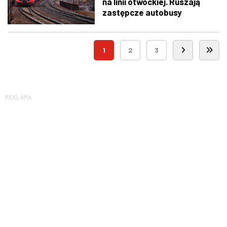
na linii otwockiej. Ruszają
zastępcze autobusy
1
2
3
REKLAMA