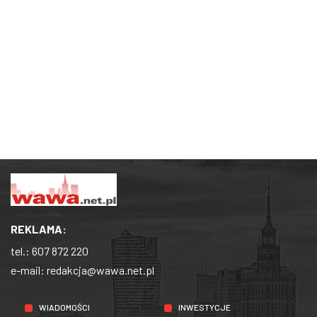
REKLAMA:
tel.:
607 872 220
e-mail:
redakcja@wawa.net.pl
WIADOMOŚCI
INWESTYCJE