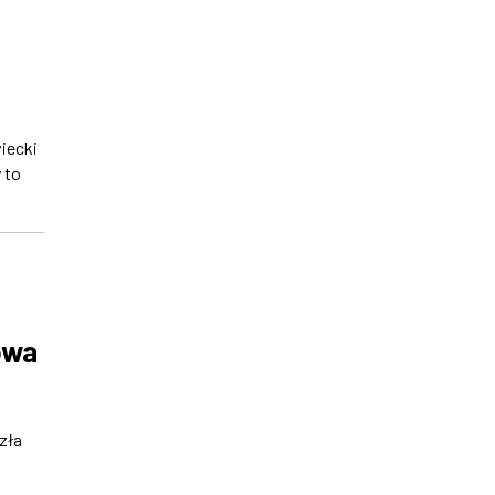
iecki
 to
owa
zła