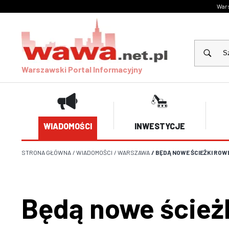
Wars
Warszawski Portal Informacyjny
WIADOMOŚCI
INWESTYCJE
STRONA GŁÓWNA
/
WIADOMOŚCI
/
WARSZAWA
/
BĘDĄ NOWE ŚCIEŻKI RO
Będą nowe ścieżk