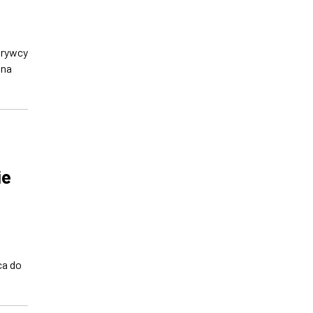
krywcy
 na
ie
ca do