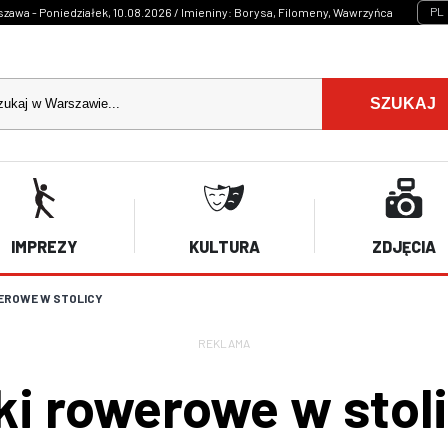
PL
zawa - Poniedziałek, 10.08.2026 / Imieniny: Borysa, Filomeny, Wawrzyńca
SZUKAJ
IMPREZY
KULTURA
ZDJĘCIA
WEROWE W STOLICY
REKLAMA
i rowerowe w stol