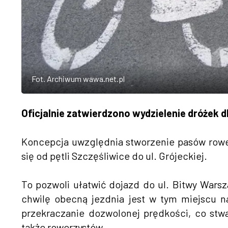
Fot. Archiwum wawa.net.pl
Oficjalnie zatwierdzono wydzielenie dróżek d
Koncepcja uwzględnia stworzenie pasów row
się od pętli Szczęśliwice do ul. Grójeckiej.
To pozwoli ułatwić dojazd do ul. Bitwy Warsz
chwilę obecną jezdnia jest w tym miejscu na
przekraczanie dozwolonej prędkości, co stw
także rowerzystów.