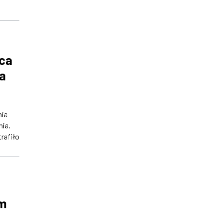
rca
a
nia
ia.
trafiło
em