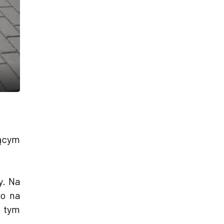
nącym
y. Na
to na
w tym