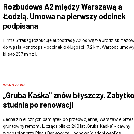
Rozbudowa A2 między Warszawą a
Łodzią. Umowa na pierwszy odcinek
podpisana
Firma Strabag rozbuduje autostradę A2 od węzła Grodzisk Mazow
do węzła Konotopa – odcinek o długości 17,2 km. Wartość umowy
blisko 257 mln zł.
WARSZAWA
„Gruba Kaśka" znów błyszczy. Zabytk
studnia po renowacji
Jedna z nielicznych pamiątek po przedwojennej Warszawie przes
gruntowny remont. Licząca blisko 240 lat „Gruba Kaśka" – dawny
wodozbiór przy Placu Bankowym – ponownie zdobi okolicę.