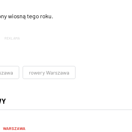
ony wiosną tego roku.
REKLAMA
rszawa
rowery Warszawa
WY
WARSZAWA