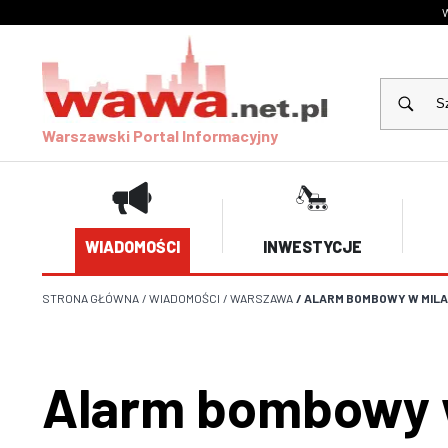
W
Warszawski Portal Informacyjny
WIADOMOŚCI
INWESTYCJE
STRONA GŁÓWNA
/
WIADOMOŚCI
/
WARSZAWA
/
ALARM BOMBOWY W MILA
Alarm bombowy w