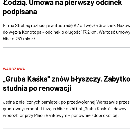
Łodzią. Umowa na pierwszy odcinek
podpisana
Firma Strabag rozbuduje autostradę A2 od węzła Grodzisk Mazow
do węzła Konotopa – odcinek o długości 17,2 km. Wartość umowy
blisko 257 mln zł.
WARSZAWA
„Gruba Kaśka" znów błyszczy. Zabytk
studnia po renowacji
Jedna z nielicznych pamiątek po przedwojennej Warszawie przes
gruntowny remont. Licząca blisko 240 lat „Gruba Kaśka" – dawny
wodozbiór przy Placu Bankowym – ponownie zdobi okolicę.