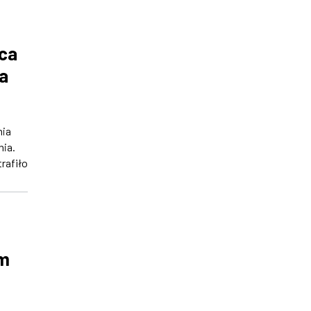
rca
a
nia
ia.
trafiło
em