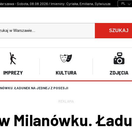
PL
arszawa - Sobota, 08.08.2026 / Imieniny: Cyriaka, Emiliana, Sylwiusza
SZUKAJ
IMPREZY
KULTURA
ZDJĘCIA
NÓWKU. ŁADUNEK NA JEDNEJ Z POSESJI
REKLAMA
 Milanówku. Ładun