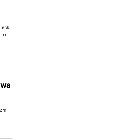
iecki
 to
owa
zła