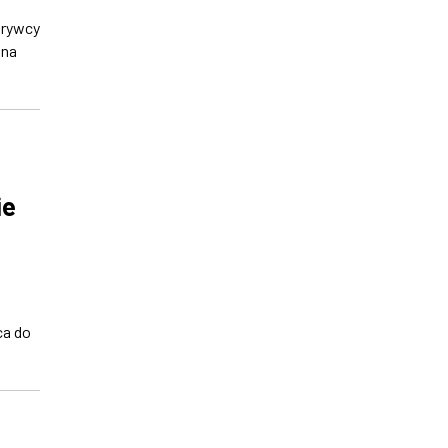
krywcy
 na
ie
ca do