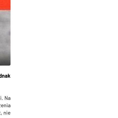
ednak
i. Na
zenia
, nie