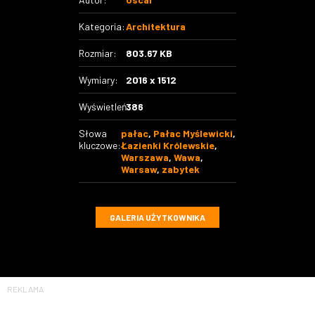
Kategoria:
Architektura
Rozmiar:
803.67 KB
Wymiary:
2016 x 1512
Wyświetleń:
386
Słowa
pałac
,
Pałac Myślewicki
,
kluczowe:
Łazienki Królewskie
,
Warszawa
,
Wawa
,
Warsaw
,
zabytek
GALERIA UŻYTKOWNIKA
REKLAMA