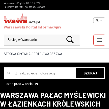
Warszawa - Piątek, 07.08.2026
Imieniny: Doroty, Kajetana, Donata
PL
Warszawski Portal Informacyjny
STRONA GŁÓWNA
/
FOTO
/
WARSZAWA
WIADOMOŚCI
INWESTYCJE
IMPREZY
Liczba prac w bazie:
14
WARSZAWA PAŁAC MYŚLEWICKI
KULTURA
W ŁAZIENKACH KRÓLEWSKICH
ZDJĘCIA