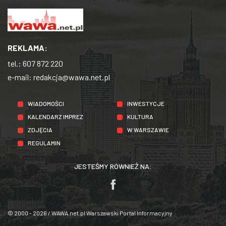
REKLAMA:
tel.:
607 872 220
e-mail:
redakcja@wawa.net.pl
WIADOMOŚCI
INWESTYCJE
KALENDARZ IMPREZ
KULTURA
ZDJĘCIA
W WARSZAWIE
REGULAMIN
JESTEŚMY RÓWNIEŻ NA:
© 2000 - 2026 / WAWA.net.pl Warszawski Portal Informacyjny