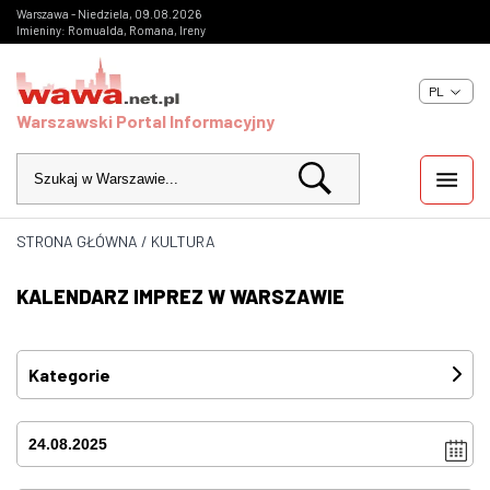
Warszawa - Niedziela, 09.08.2026
Imieniny: Romualda, Romana, Ireny
PL
Warszawski Portal Informacyjny
STRONA GŁÓWNA
/
KULTURA
WIADOMOŚCI
KALENDARZ IMPREZ W WARSZAWIE
INWESTYCJE
IMPREZY
Kategorie
Festiwale
(0)
KULTURA
Imprezy
(0)
ZDJĘCIA