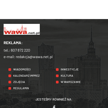
REKLAMA:
tel.:
607 872 220
e-mail:
redakcja@wawa.net.pl
WIADOMOŚCI
INWESTYCJE
KALENDARZ IMPREZ
KULTURA
ZDJĘCIA
W WARSZAWIE
REGULAMIN
JESTEŚMY RÓWNIEŻ NA: