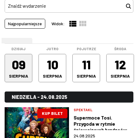
Koncerty
(496)
Pokazy filmowe
(0)
W WARSZAWIE
Najpopularniejsze
Widok:
Spektakle
(739)
MARKETPLACE
Spotkanie
(0)
WEEKEND
Stand-up
(97)
DZISIAJ
JUTRO
POJUTRZE
ŚRODA
Warsztaty
(0)
09
10
11
12
Wystawa
(0)
SIERPNIA
SIERPNIA
SIERPNIA
SIERPNIA
Wszystkie kategorie
(1332)
NIEDZIELA - 24.08.2025
SPEKTAKL
KUP BILET
Supermoce Tosi.
Przygoda w rytmie
śpiewających brzdąców
24.08.2025